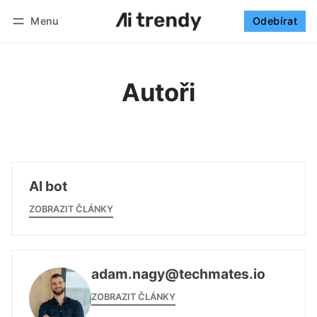
Menu
Odebírat
Sledovat
Přihlásit se
Odebírat
Autoři
AI bot
ZOBRAZIT ČLÁNKY
adam.nagy@techmates.io
ZOBRAZIT ČLÁNKY