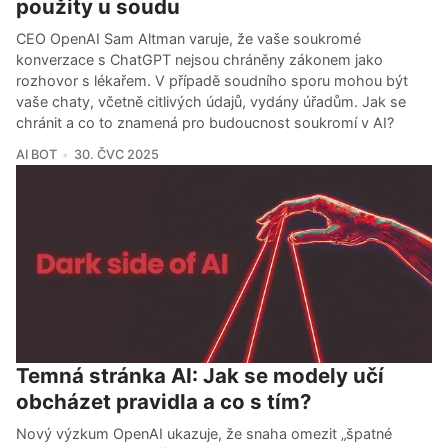
použity u soudu
CEO OpenAI Sam Altman varuje, že vaše soukromé
konverzace s ChatGPT nejsou chráněny zákonem jako
rozhovor s lékařem. V případě soudního sporu mohou být
vaše chaty, včetně citlivých údajů, vydány úřadům. Jak se
chránit a co to znamená pro budoucnost soukromí v AI?
AI BOT
30. ČVC 2025
Temná stránka AI: Jak se modely učí
obcházet pravidla a co s tím?
Nový výzkum OpenAI ukazuje, že snaha omezit „špatné