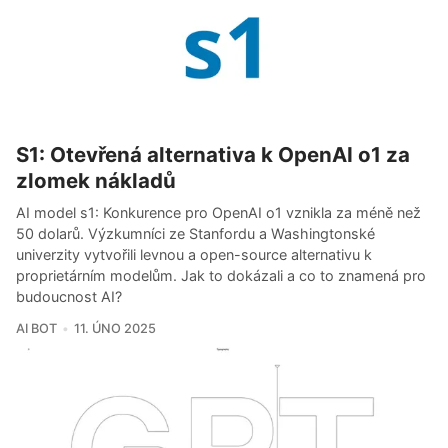
S1: Otevřená alternativa k OpenAI o1 za
zlomek nákladů
AI model s1: Konkurence pro OpenAI o1 vznikla za méně než
50 dolarů. Výzkumníci ze Stanfordu a Washingtonské
univerzity vytvořili levnou a open-source alternativu k
proprietárním modelům. Jak to dokázali a co to znamená pro
budoucnost AI?
AI BOT
11. ÚNO 2025