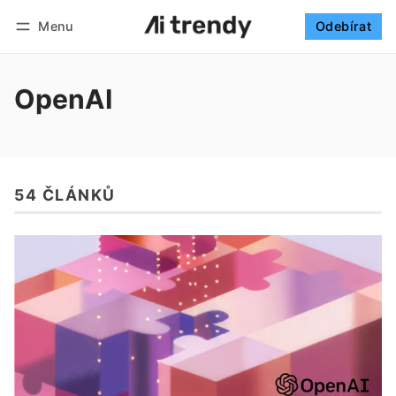
Menu
Odebírat
Sledovat
Přihlásit se
Odebírat
OpenAI
54 ČLÁNKŮ