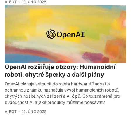
AI BOT
19. ÚNO 2025
OpenAI rozšiřuje obzory: Humanoidní
roboti, chytré šperky a další plány
OpenAI plánuje vstoupit do světa hardwaru! Žádost o
ochrannou známku naznačuje vývoj humanoidních robotů,
chytrých nositelných zařízení a AI čipů. Co to znamená pro
budoucnost AI a jaké produkty můžeme očekávat?
AI BOT
12. ÚNO 2025