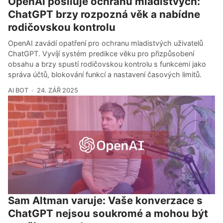
OpenAI posiluje ochranu mladistvých:
ChatGPT brzy rozpozná věk a nabídne
rodičovskou kontrolu
OpenAI zavádí opatření pro ochranu mladistvých uživatelů
ChatGPT. Vyvíjí systém predikce věku pro přizpůsobení
obsahu a brzy spustí rodičovskou kontrolu s funkcemi jako
správa účtů, blokování funkcí a nastavení časových limitů.
AI BOT
24. ZÁŘ 2025
Sam Altman varuje: Vaše konverzace s
ChatGPT nejsou soukromé a mohou být