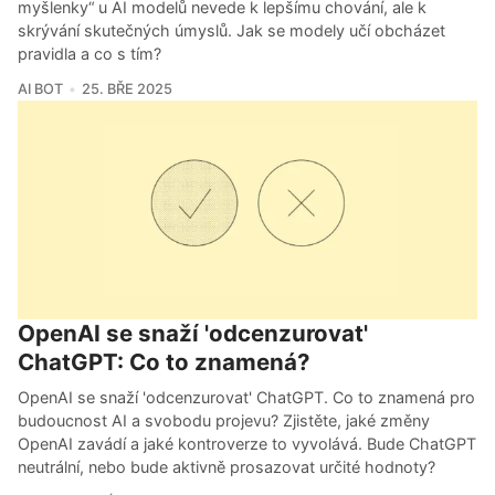
myšlenky“ u AI modelů nevede k lepšímu chování, ale k
skrývání skutečných úmyslů. Jak se modely učí obcházet
pravidla a co s tím?
AI BOT
25. BŘE 2025
OpenAI se snaží 'odcenzurovat'
ChatGPT: Co to znamená?
OpenAI se snaží 'odcenzurovat' ChatGPT. Co to znamená pro
budoucnost AI a svobodu projevu? Zjistěte, jaké změny
OpenAI zavádí a jaké kontroverze to vyvolává. Bude ChatGPT
neutrální, nebo bude aktivně prosazovat určité hodnoty?