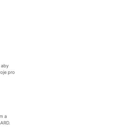
 aby
roje pro
em a
BARD.