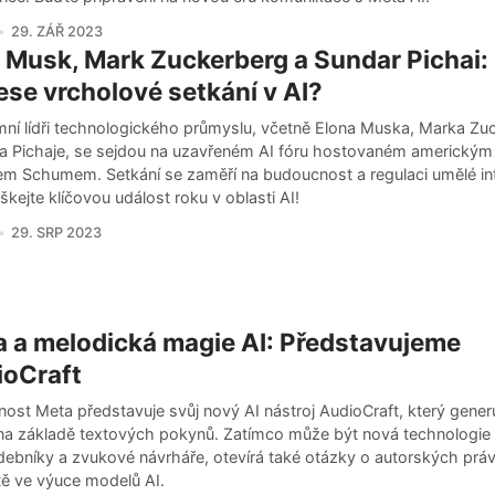
29. ZÁŘ 2023
 Musk, Mark Zuckerberg a Sundar Pichai:
ese vrcholové setkání v AI?
ní lídři technologického průmyslu, včetně Elona Muska, Marka Zu
a Pichaje, se sejdou na uzavřeném AI fóru hostovaném americký
m Schumem. Setkání se zaměří na budoucnost a regulaci umělé int
ejte klíčovou událost roku v oblasti AI!
29. SRP 2023
 a melodická magie AI: Představujeme
ioCraft
nost Meta představuje svůj nový AI nástroj AudioCraft, který gener
na základě textových pokynů. Zatímco může být nová technologie v
debníky a zvukové návrháře, otevírá také otázky o autorských prá
tě ve výuce modelů AI.