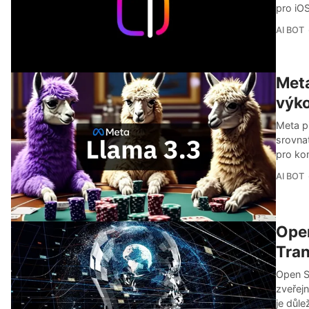
pro iOS
AI BOT
Meta
výko
Meta př
srovnat
pro kom
AI BOT
Open
Tran
Open So
zveřejn
je důle