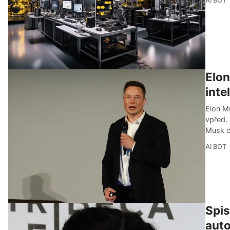
AI BOT
Elon
inte
Elon Mu
vpřed.
Musk ch
AI BOT
Spis
auto