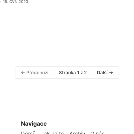
15. ČVN 2023
Stránka 1 z 2
Předchozí
Další
Navigace
Domů
Jak na to
Archiv
O nás