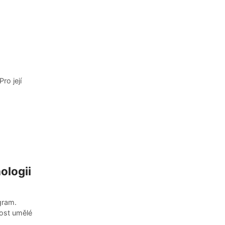
ro její
ologii
gram.
ost umělé