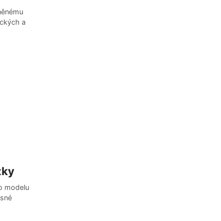
vněnému
ických a
zky
ho modelu
esné