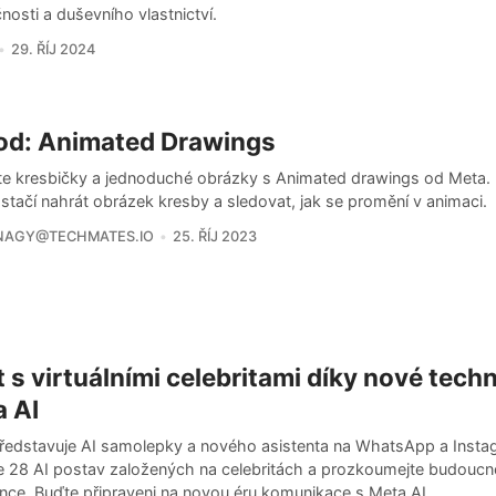
osti a duševního vlastnictví.
29. ŘÍJ 2024
od: Animated Drawings
te kresbičky a jednoduché obrázky s Animated drawings od Meta. P
 stačí nahrát obrázek kresby a sledovat, jak se promění v animaci.
NAGY@TECHMATES.IO
25. ŘÍJ 2023
 s virtuálními celebritami díky nové techn
 AI
ředstavuje AI samolepky a nového asistenta na WhatsApp a Insta
e 28 AI postav založených na celebritách a prozkoumejte budoucn
ence. Buďte připraveni na novou éru komunikace s Meta AI.