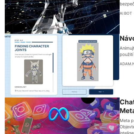
bezpečn
AI BOT
Náv
Animuj
použití
ADAM.
Chat
Meta
Meta p
Objevt
intelig