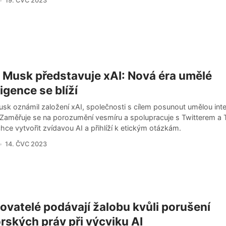
19. ČVC 2023
 Musk představuje xAI: Nová éra umělé
ligence se blíží
sk oznámil založení xAI, společnosti s cílem posunout umělou inte
 Zaměřuje se na porozumění vesmíru a spolupracuje s Twitterem a 
ce vytvořit zvídavou AI a přihlíží k etickým otázkám.
14. ČVC 2023
ovatelé podávají žalobu kvůli porušení
rských práv při výcviku AI