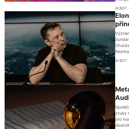
AI BOT
Elon
přin
Význam
Sundar
Chucke
Nezmešk
AI BOT
Meta
Aud
Společ
zvuky 
pro hu
diverzi