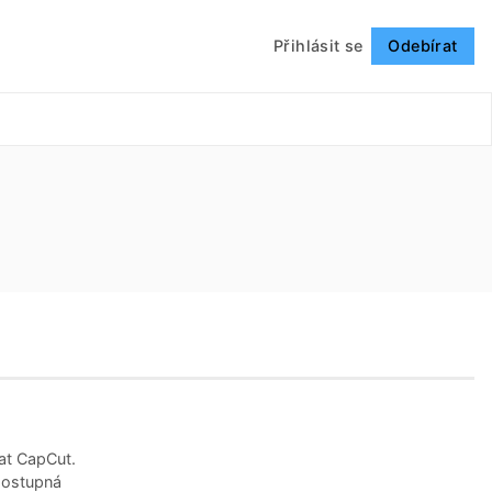
Přihlásit se
Odebírat
Sledovat
vat CapCut.
 dostupná