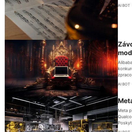
AI BOT
Závo
mod
Alibab
konkuro
zpracov
AI BOT
Meta
Meta p
Qualco
Poskyt