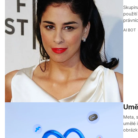
Skupin
použití
právní
AI BOT
Uměl
Meta, 
umělé 
obrázk