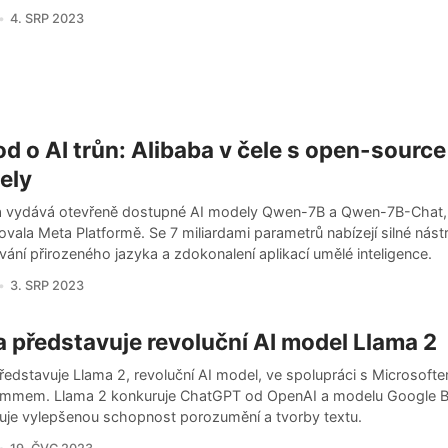
4. SRP 2023
d o AI trůn: Alibaba v čele s open-source
ely
a vydává otevřeně dostupné AI modely Qwen-7B a Qwen-7B-Chat,
vala Meta Platformě. Se 7 miliardami parametrů nabízejí silné nást
ání přirozeného jazyka a zdokonalení aplikací umělé inteligence.
3. SRP 2023
 představuje revoluční AI model Llama 2
ředstavuje Llama 2, revoluční AI model, ve spolupráci s Microsoft
mmem. Llama 2 konkuruje ChatGPT od OpenAI a modelu Google 
uje vylepšenou schopnost porozumění a tvorby textu.