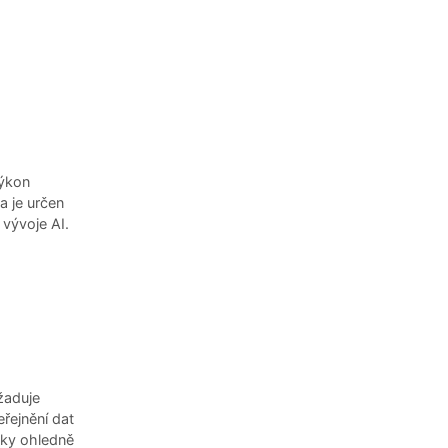
výkon
a je určen
 vývoje AI.
yžaduje
eřejnění dat
zky ohledně