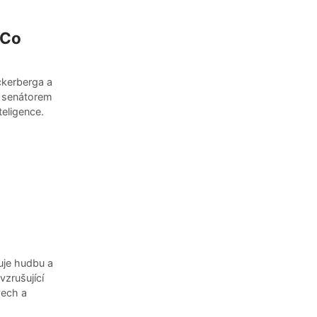
 Co
ckerberga a
m senátorem
eligence.
uje hudbu a
zrušující
vech a