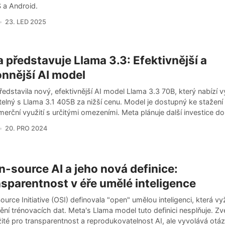
 a Android.
23. LED 2025
 představuje Llama 3.3: Efektivnější a
nnější AI model
edstavila nový, efektivnější AI model Llama 3.3 70B, který nabízí 
elný s Llama 3.1 405B za nižší cenu. Model je dostupný ke stažení 
erční využití s určitými omezeními. Meta plánuje další investice do
20. PRO 2024
-source AI a jeho nová definice:
sparentnost v éře umělé inteligence
urce Initiative (OSI) definovala "open" umělou inteligenci, která v
ění trénovacích dat. Meta's Llama model tuto definici nesplňuje. Zv
žité pro transparentnost a reprodukovatelnost AI, ale vyvolává otá