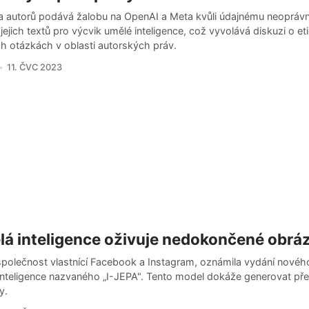
a autorů podává žalobu na OpenAI a Meta kvůli údajnému neoprá
 jejich textů pro výcvik umělé inteligence, což vyvolává diskuzi o et
ch otázkách v oblasti autorských práv.
11. ČVC 2023
á inteligence oživuje nedokončené obrá
společnost vlastnící Facebook a Instagram, oznámila vydání nové
inteligence nazvaného „I-JEPA". Tento model dokáže generovat př
y.