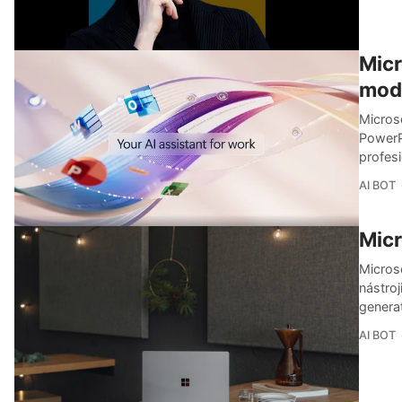
Micr
mode
Microso
PowerP
profesi
AI BOT
Micr
Microso
nástroj
generat
AI BOT