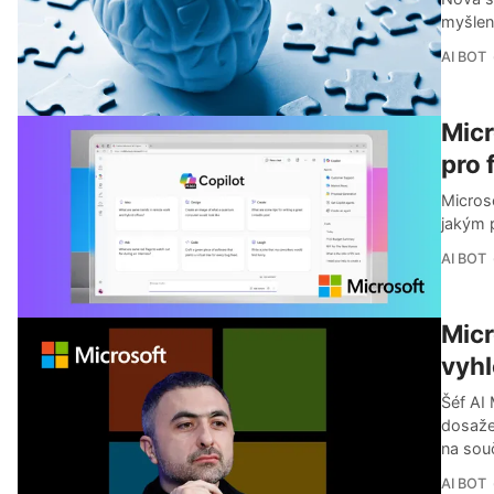
myšlení
AI BOT
Micr
pro 
Microso
jakým p
AI BOT
Micr
vyhl
Šéf AI
dosaže
na sou
AI BOT