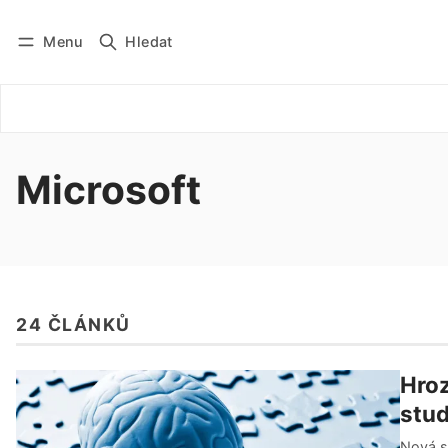
Menu
Hledat
Přihlásit se
Odebírat
Microsoft
24 ČLÁNKŮ
Hroz
stud
Nová st