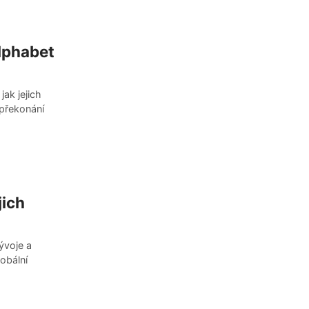
Alphabet
jak jejich
 překonání
jich
vývoje a
obální