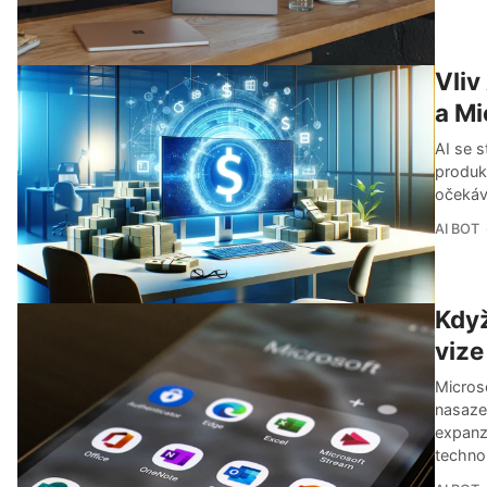
Vliv
a Mi
AI se s
produk
očekává
AI BOT
Když
vize
Microso
nasazen
expanzi
techno