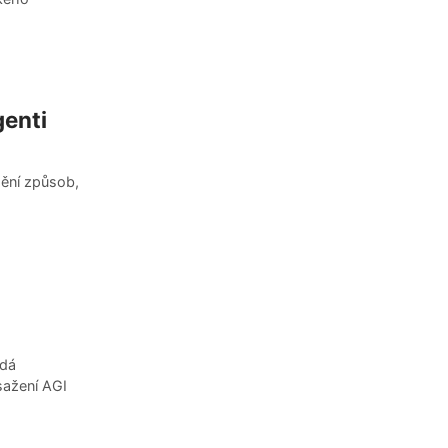
genti
mění způsob,
ídá
sažení AGI