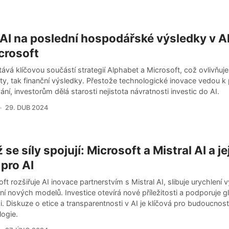
 AI na poslední hospodářské výsledky v 
crosoft
tává klíčovou součástí strategií Alphabet a Microsoft, což ovlivňuje 
ty, tak finanční výsledky. Přestože technologické inovace vedou k
ní, investorům dělá starosti nejistota návratnosti investic do AI.
29. DUB 2024
 se síly spojují: Microsoft a Mistral AI a je
 pro AI
ft rozšiřuje AI inovace partnerstvím s Mistral AI, slibuje urychlení 
í nových modelů. Investice otevírá nové příležitosti a podporuje gl
. Diskuze o etice a transparentnosti v AI je klíčová pro budoucnost
logie.