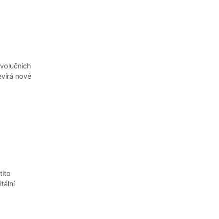
evolučních
evírá nové
tito
tální