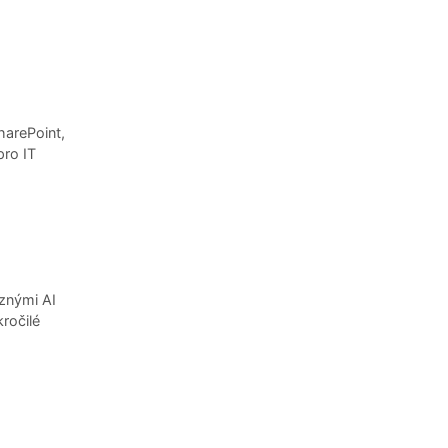
harePoint,
pro IT
ůznými AI
ročilé