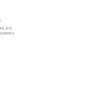
e
rů, a to
zitivní s