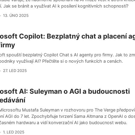
. Jak se bránit a využívat AI k posílení kognitivních schopností?
13. ÚNO 2025
osoft Copilot: Bezplatný chat a placení a
firmy
ft spouští bezplatný Copilot Chat s AI agenty pro firmy. Jak to z
odniky využívají AI? Přečtěte si o nových funkcích a cenách.
27. LED 2025
osoft AI: Suleyman o AGI a budoucnosti
edávání
 Microsoftu Mustafa Suleyman v rozhovoru pro The Verge předpov
ní AGI do 7 let. Zpochybňuje tvrzení Sama Altmana z OpenAI o do
časném hardwaru a vidí konverzační AI jako budoucnost webu.
1. LED 2025