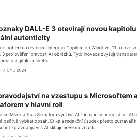
znaky DALL-E 3 otevírají novou kapitolu
tální autenticity
íme pohled na revoluční integraci Copilotu do Windows 11 a nové 
3 pro ověření pravosti AI obrázků. Tyto inovace zvyšují transpare
ost v digitálním světě.
7. ÚNO 2024
pravodajství na vzestupu s Microsoftem 
forem v hlavní roli
áce Microsoftu a Semaforu využívá AI k inovaci v publicistice. AI 
pečlivě vybírat obsah. Etika a redakční úsudek přesto zůstávají k
nost zpravodajství s AI slibuje nové možnosti.