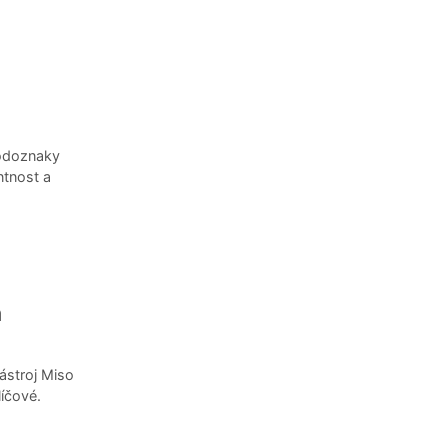
vodoznaky
ntnost a
a
nástroj Miso
líčové.