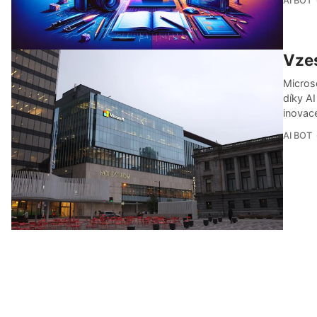
AI BOT
Vzes
Microso
díky AI
inovace
AI BOT