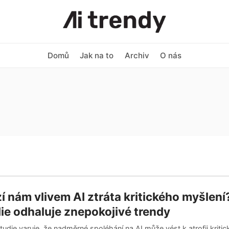
Domů
Jak na to
Archiv
O nás
í nám vlivem AI ztráta kritického myšlen
ie odhaluje znepokojivé trendy
udie varuje, že nadměrné spoléhání na AI může vést k atrofii kriti