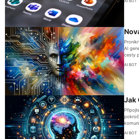
AI BOT
Nová
Pronikn
AI gene
cesty p
AI BOT
Jak 
Připojt
pokroči
komuni
AI BOT