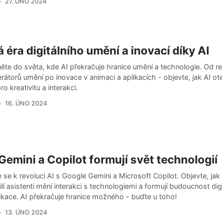
27. ÚNO 2024
 éra digitálního umění a inovací díky AI
ěte do světa, kde AI překračuje hranice umění a technologie. Od r
rátorů umění po inovace v animaci a aplikacích - objevte, jak AI ot
ro kreativitu a interakci.
16. ÚNO 2024
Gemini a Copilot formují svět technologií
e se k revoluci AI s Google Gemini a Microsoft Copilot. Objevte, jak 
lí asistenti mění interakci s technologiemi a formují budoucnost digi
kace. AI překračuje hranice možného - buďte u toho!
13. ÚNO 2024