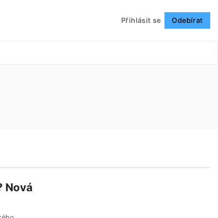
Přihlásit se
Odebírat
Sledovat
í? Nová
ckého