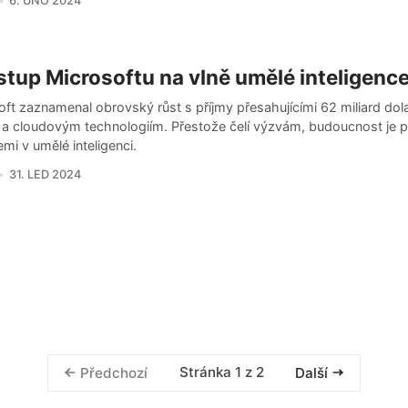
6. ÚNO 2024
tup Microsoftu na vlně umělé inteligenc
ft zaznamenal obrovský růst s příjmy přesahujícími 62 miliard dola
 a cloudovým technologiím. Přestože čelí výzvám, budoucnost je po
mi v umělé inteligenci.
31. LED 2024
Stránka 1 z 2
Předchozí
Další