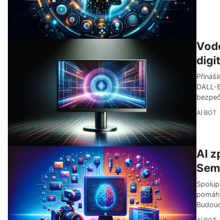
Vodo
digi
Přináš
DALL-E 
bezpečn
AI BOT
AI z
Sema
Spolupr
pomáhá 
Budouc