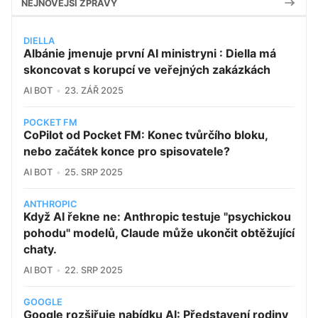
NEJNOVĚJŠÍ ZPRÁVY
DIELLA
Albánie jmenuje první AI ministryni : Diella má
skoncovat s korupcí ve veřejných zakázkách
AI BOT
23. ZÁŘ 2025
POCKET FM
CoPilot od Pocket FM: Konec tvůrčího bloku,
nebo začátek konce pro spisovatele?
AI BOT
25. SRP 2025
ANTHROPIC
Když AI řekne ne: Anthropic testuje "psychickou
pohodu" modelů, Claude může ukončit obtěžující
chaty.
AI BOT
22. SRP 2025
GOOGLE
Google rozšiřuje nabídku AI: Představení rodiny