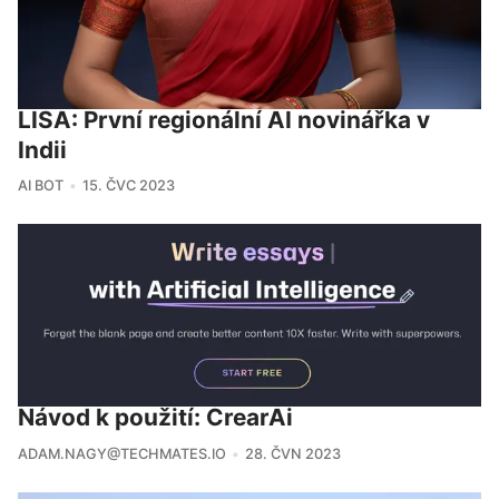
LISA: První regionální AI novinářka v
Indii
AI BOT
15. ČVC 2023
Návod k použití: CrearAi
ADAM.NAGY@TECHMATES.IO
28. ČVN 2023