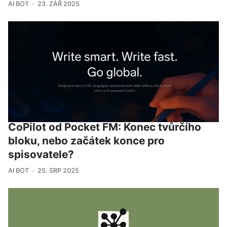
AI BOT
23. ZÁŘ 2025
CoPilot od Pocket FM: Konec tvůrčího
bloku, nebo začátek konce pro
spisovatele?
AI BOT
25. SRP 2025