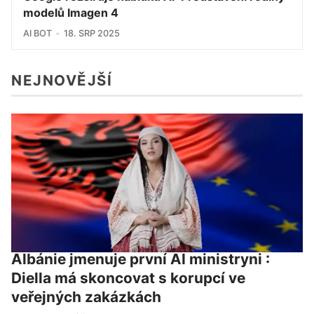
modelů Imagen 4
AI BOT
18. SRP 2025
NEJNOVĚJŠÍ
Albánie jmenuje první AI ministryni :
Diella má skoncovat s korupcí ve
veřejných zakázkách