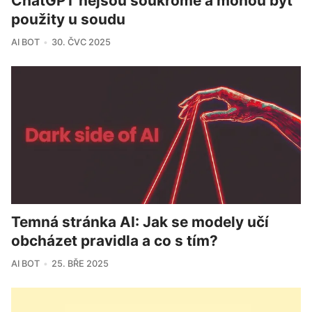
ChatGPT nejsou soukromé a mohou být
použity u soudu
AI BOT
30. ČVC 2025
Temná stránka AI: Jak se modely učí
obcházet pravidla a co s tím?
AI BOT
25. BŘE 2025