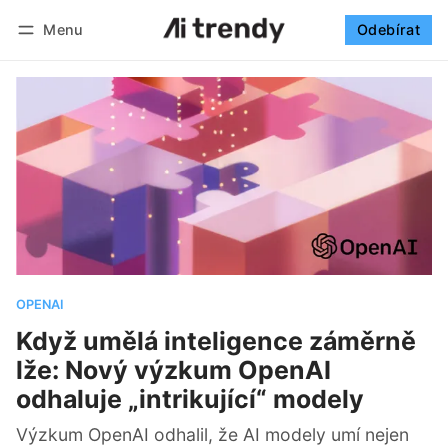
Menu
Odebírat
Sledovat
Přihlásit se
Odebírat
OPENAI
Když umělá inteligence záměrně
lže: Nový výzkum OpenAI
odhaluje „intrikující“ modely
Výzkum OpenAI odhalil, že AI modely umí nejen