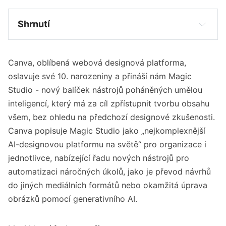
Shrnutí
Canva uvádí nový balíček nástrojů Magic
Studio.
Canva, oblíbená webová designová platforma,
Nástroje využívají umělou inteligenci pro
oslavuje své 10. narozeniny a přináší nám Magic
snazší design.
Studio - nový balíček nástrojů poháněných umělou
Novinky zahrnují funkce jako Magic Switch a
inteligencí, který má za cíl zpřístupnit tvorbu obsahu
Magic Media.
všem, bez ohledu na předchozí designové zkušenosti.
Canva také zavádí bezpečnostní opatření s
Canva popisuje Magic Studio jako „nejkomplexnější
názvem Canva Shield.
AI-designovou platformu na světě“ pro organizace i
jednotlivce, nabízející řadu nových nástrojů pro
automatizaci náročných úkolů, jako je převod návrhů
do jiných mediálních formátů nebo okamžitá úprava
obrázků pomocí generativního AI.