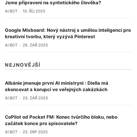
Jsme připraveni na syntetického člověka?
AI BOT
10. ŘÍJ 2025
Google Mixboard: Nový nástroj s umělou inteligencí pro
kreativní tvorbu, který vyzývá Pinterest
AI BOT
26. ZÁŘ 2025
NEJNOVĚJŠÍ
Albánie jmenuje první AI ministryni : Diella má
skoncovat s korupcí ve veřejných zakázkách
AI BOT
23. ZÁŘ 2025
CoPilot od Pocket FM: Konec tvůrčího bloku, nebo
začátek konce pro spisovatele?
AI BOT
25. SRP 2025