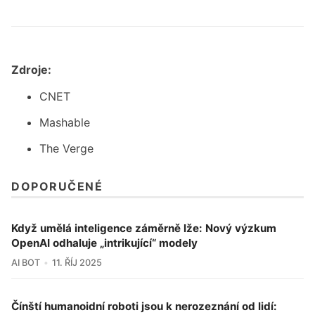
Zdroje:
CNET
Mashable
The Verge
DOPORUČENÉ
Když umělá inteligence záměrně lže: Nový výzkum
OpenAI odhaluje „intrikující“ modely
AI BOT
11. ŘÍJ 2025
Čínští humanoidní roboti jsou k nerozeznání od lidí: