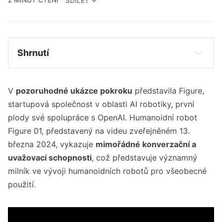
2 MINUT ČTENÍ
SDÍLET
Shrnutí
Figure předvedla první výsledky své 
spolupráce s OpenAI, představila 
V
pozoruhodné ukázce pokroku
představila Figure,
humanoidního robota s pokročilými 
konverzačními a uvažovacími schopnostmi.
startupová společnost v oblasti AI robotiky, první
plody své spolupráce s OpenAI. Humanoidní robot
Robot Figure 01 dokáže vést konverzaci v 
Figure 01, představený na videu zveřejněném 13.
reálném čase, rozumí mluvenému slovu a 
března 2024, vykazuje
mimořádné konverzační a
vykonává úkoly na základě verbálních 
instrukcí.
uvažovací schopnosti
, což představuje významný
milník ve vývoji humanoidních robotů pro všeobecné
Tento milník představuje významný pokrok ve 
použití.
vývoji komerčně životaschopných 
humanoidních robotů pro všeobecné použití.