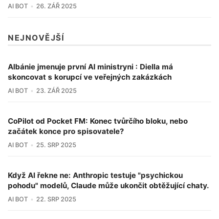
AI BOT
26. ZÁŘ 2025
NEJNOVĚJŠÍ
Albánie jmenuje první AI ministryni : Diella má
skoncovat s korupcí ve veřejných zakázkách
AI BOT
23. ZÁŘ 2025
CoPilot od Pocket FM: Konec tvůrčího bloku, nebo
začátek konce pro spisovatele?
AI BOT
25. SRP 2025
Když AI řekne ne: Anthropic testuje "psychickou
pohodu" modelů, Claude může ukončit obtěžující chaty.
AI BOT
22. SRP 2025