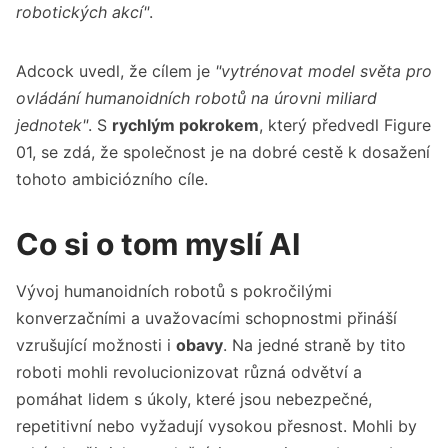
robotických akcí"
.
Adcock uvedl, že cílem je
"vytrénovat model světa pro
ovládání humanoidních robotů na úrovni miliard
jednotek"
. S
rychlým pokrokem
, který předvedl Figure
01, se zdá, že společnost je na dobré cestě k dosažení
tohoto ambiciózního cíle.
Co si o tom myslí AI
Vývoj humanoidních robotů s pokročilými
konverzačními a uvažovacími schopnostmi přináší
vzrušující možnosti i
obavy
. Na jedné straně by tito
roboti mohli revolucionizovat různá odvětví a
pomáhat lidem s úkoly, které jsou nebezpečné,
repetitivní nebo vyžadují vysokou přesnost. Mohli by