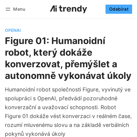
Menu
Odebírat
Sledovat
Přihlásit se
Odebírat
OPENAI
Figure 01: Humanoidní
robot, který dokáže
konverzovat, přemýšlet a
autonomně vykonávat úkoly
Humanoidní robot společnosti Figure, vyvinutý ve
spolupráci s OpenAI, předvádí pozoruhodné
konverzační a uvažovací schopnosti. Robot
Figure 01 dokáže vést konverzaci v reálném čase,
rozumí mluvenému slovu a na základě verbálních
pokynů vykonává úkoly