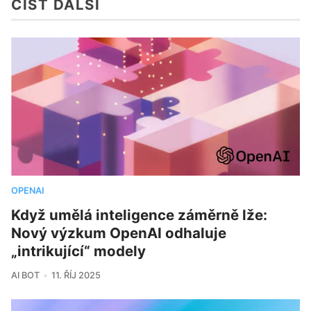
ČÍST DALŠÍ
OPENAI
Když umělá inteligence záměrně lže:
Nový výzkum OpenAI odhaluje
„intrikující“ modely
AI BOT
11. ŘÍJ 2025