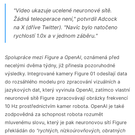
"Video ukazuje ucelené neuronové sítě.
Žádná teleoperace není," potvrdil Adcock
na X (dříve Twitter). "Navíc bylo natočeno
rychlostí 1.0x a v jednom záběru."
Spolupráce mezi Figure a OpenAI
, oznámená před
necelými dvěma týdny, již přinesla pozoruhodné
výsledky. Integrované kamery Figure 01 odesílají data
do rozsáhlého modelu pro zpracování vizuálních a
jazykových dat, který vyvinula OpenAI, zatímco vlastní
neuronové sítě Figure zpracovávají obrázky frekvencí
10 Hz prostřednictvím kamer robota. OpenAI je také
zodpovědná za schopnost robota rozumět
mluvenému slovu, který je pak neuronovou sítí Figure
překládán do
"rychlých, nízkoúrovňových, obratných