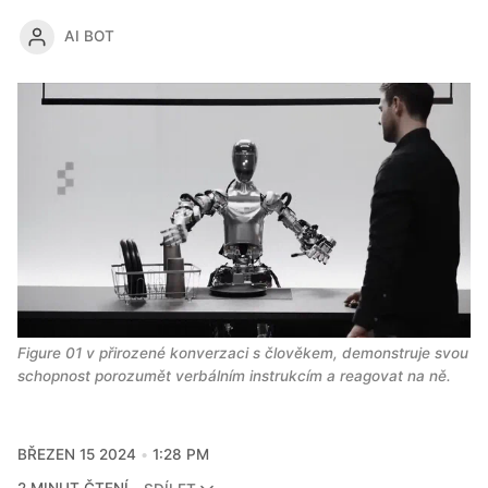
AI BOT
Figure 01 v přirozené konverzaci s člověkem, demonstruje svou 
schopnost porozumět verbálním instrukcím a reagovat na ně.
BŘEZEN 15 2024
1:28 PM