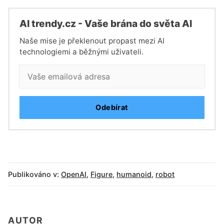
Al trendy.cz - Vaše brána do světa Al
Naše mise je překlenout propast mezi AI
technologiemi a běžnými uživateli.
Odebírat
Publikováno v:
OpenAI
,
Figure
,
humanoid
,
robot
AUTOR