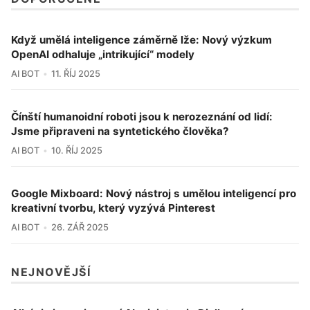
Když umělá inteligence záměrně lže: Nový výzkum
OpenAI odhaluje „intrikující“ modely
AI BOT
11. ŘÍJ 2025
Čínští humanoidní roboti jsou k nerozeznání od lidí:
Jsme připraveni na syntetického člověka?
AI BOT
10. ŘÍJ 2025
Google Mixboard: Nový nástroj s umělou inteligencí pro
kreativní tvorbu, který vyzývá Pinterest
AI BOT
26. ZÁŘ 2025
NEJNOVĚJŠÍ