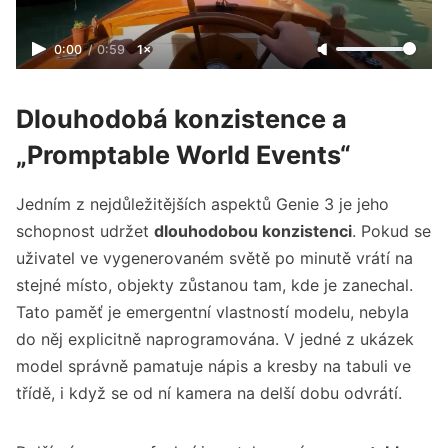
0:00
/
0:59
1×
Dlouhodobá konzistence a
„Promptable World Events“
Jedním z nejdůležitějších aspektů Genie 3 je jeho
schopnost udržet
dlouhodobou konzistenci
. Pokud se
uživatel ve vygenerovaném světě po minutě vrátí na
stejné místo, objekty zůstanou tam, kde je zanechal.
Tato paměť je emergentní vlastností modelu, nebyla
do něj explicitně naprogramována. V jedné z ukázek
model správně pamatuje nápis a kresby na tabuli ve
třídě, i když se od ní kamera na delší dobu odvrátí.