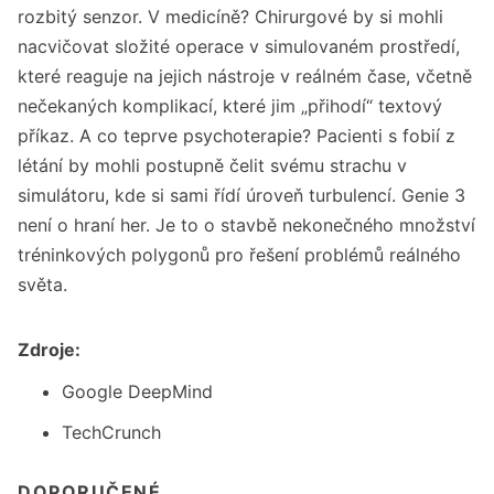
rozbitý senzor. V medicíně? Chirurgové by si mohli
nacvičovat složité operace v simulovaném prostředí,
které reaguje na jejich nástroje v reálném čase, včetně
nečekaných komplikací, které jim „přihodí“ textový
příkaz. A co teprve psychoterapie? Pacienti s fobií z
létání by mohli postupně čelit svému strachu v
simulátoru, kde si sami řídí úroveň turbulencí. Genie 3
není o hraní her. Je to o stavbě nekonečného množství
tréninkových polygonů pro řešení problémů reálného
světa.
Zdroje:
Google DeepMind
TechCrunch
DOPORUČENÉ