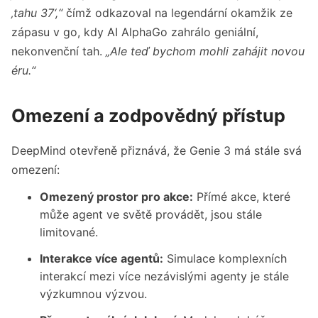
‚tahu 37‘,“
čímž odkazoval na legendární okamžik ze
zápasu v go, kdy AI AlphaGo zahrálo geniální,
nekonvenční tah.
„Ale teď bychom mohli zahájit novou
éru.“
Omezení a zodpovědný přístup
DeepMind otevřeně přiznává, že Genie 3 má stále svá
omezení:
Omezený prostor pro akce:
Přímé akce, které
může agent ve světě provádět, jsou stále
limitované.
Interakce více agentů:
Simulace komplexních
interakcí mezi více nezávislými agenty je stále
výzkumnou výzvou.