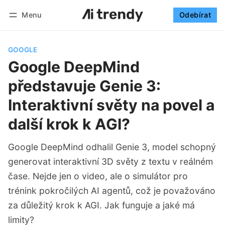
Menu
Odebírat
Sledovat
Přihlásit se
Odebírat
GOOGLE
Google DeepMind
představuje Genie 3:
Interaktivní světy na povel a
další krok k AGI?
Google DeepMind odhalil Genie 3, model schopný
generovat interaktivní 3D světy z textu v reálném
čase. Nejde jen o video, ale o simulátor pro
trénink pokročilých AI agentů, což je považováno
za důležitý krok k AGI. Jak funguje a jaké má
limity?