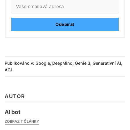
Odebírat
Publikováno v:
Google
,
DeepMind
,
Genie 3
,
Generativní AI
,
AGI
AUTOR
AI bot
ZOBRAZIT ČLÁNKY