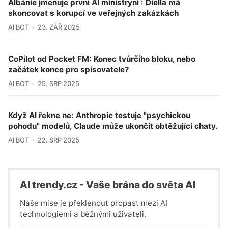
Albánie jmenuje první AI ministryni : Diella má
skoncovat s korupcí ve veřejných zakázkách
AI BOT
23. ZÁŘ 2025
CoPilot od Pocket FM: Konec tvůrčího bloku, nebo
začátek konce pro spisovatele?
AI BOT
25. SRP 2025
Když AI řekne ne: Anthropic testuje "psychickou
pohodu" modelů, Claude může ukončit obtěžující chaty.
AI BOT
22. SRP 2025
Al trendy.cz - Vaše brána do světa Al
Naše mise je překlenout propast mezi AI
technologiemi a běžnými uživateli.