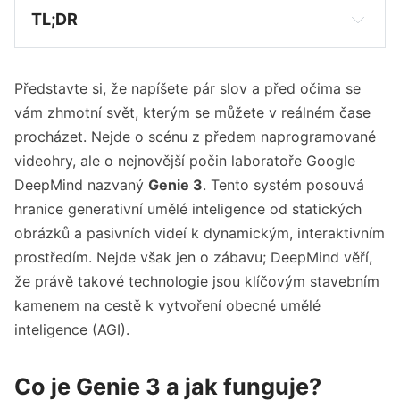
TL;DR
Google DeepMind odhalil Genie 3, model 
schopný generovat interaktivní 3D světy z 
Představte si, že napíšete pár slov a před očima se
textového zadání v reálném čase (720p, 24 
snímků za sekundu).
vám zhmotní svět, kterým se můžete v reálném čase
procházet. Nejde o scénu z předem naprogramované
Klíčovou vlastností je dlouhodobá vizuální 
videohry, ale o nejnovější počin laboratoře Google
konzistence a schopnost měnit svět pomocí 
DeepMind nazvaný
Genie 3
. Tento systém posouvá
textových příkazů, tzv. „promptable world 
events“.
hranice generativní umělé inteligence od statických
obrázků a pasivních videí k dynamickým, interaktivním
Genie 3 není jen generátor videa; slouží jako 
prostředím. Nejde však jen o zábavu; DeepMind věří,
simulátor pro trénink pokročilých AI agentů, 
že právě takové technologie jsou klíčovým stavebním
jako je SIMA, což je považováno za důležitý 
krok k obecné umělé inteligenci (AGI).
kamenem na cestě k vytvoření obecné umělé
inteligence (AGI).
Model má stále omezení, včetně délky 
interakce a komplexnosti akcí. Je dostupný v 
omezeném výzkumném náhledu pro vybrané 
Co je Genie 3 a jak funguje?
tvůrce a akademiky.