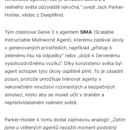
reálného světa obzvláště náročná,“
uvedl Jack Parker-
Holder, vědec z DeepMind.
Tým otestoval Genie 3 s agentem
SIMA
(Scalable
Instructable Multiworld Agent), kterému zadával úkoly
v generovaných prostředích, například „přistup k
zelenému lisu na odpadky“ nebo „dojdi k červenému
vysokozdvižnému vozíku“. Díky konzistenci světa byl
agent schopen tyto úkoly úspěšně plnit. To je zásadní
posun, protože umožňuje trénovat agenty v
nekonečném množství rozmanitých a bezpečných
simulací, místo aby se museli učit v drahém a
nepředvídatelném reálném světě.
Parker-Holder k tomu dodal zajímavou analogii:
„Zatím
jsme u vtělených agentů nezažili moment podobný