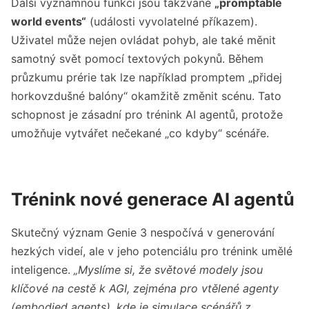
Další významnou funkcí jsou takzvané
„promptable
world events“
(události vyvolatelné příkazem).
Uživatel může nejen ovládat pohyb, ale také měnit
samotný svět pomocí textových pokynů. Během
průzkumu prérie tak lze například promptem „přidej
horkovzdušné balóny“ okamžitě změnit scénu. Tato
schopnost je zásadní pro trénink AI agentů, protože
umožňuje vytvářet nečekané „co kdyby“ scénáře.
Trénink nové generace AI agentů
Skutečný význam Genie 3 nespočívá v generování
hezkých videí, ale v jeho potenciálu pro trénink umělé
inteligence.
„Myslíme si, že světové modely jsou
klíčové na cestě k AGI, zejména pro vtělené agenty
(embodied agents), kde je simulace scénářů z