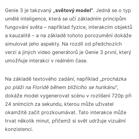
Genie 3 je takzvaný
„světový model“
. Jedná se o typ
umělé inteligence, která se učí základním principům
fungování světa – například fyzice, interakcím objektů
a kauzalitě – a na základě tohoto porozumění dokáže
simulovat jeho aspekty. Na rozdíl od předchozích
verzí a jiných video generátorů je Genie 3 první, který
umožňuje interakci v reálném čase.
Na základě textového zadání, například
„procházka
po pláži na Floridě během blížícího se hurikánu“
,
dokáže model vygenerovat scénu v rozlišení 720p při
24 snímcích za sekundu, kterou může uživatel
okamžitě začít prozkoumávat. Tato interakce může
trvat několik minut, přičemž si svět udržuje vizuální
konzistenci.