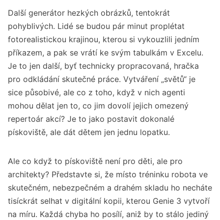
Další generátor hezkých obrázků, tentokrát
pohyblivých. Lidé se budou pár minut proplétat
fotorealistickou krajinou, kterou si vykouzlili jedním
příkazem, a pak se vrátí ke svým tabulkám v Excelu.
Je to jen další, byť technicky propracovaná, hračka
pro odkládání skutečné práce. Vytváření „světů“ je
sice působivé, ale co z toho, když v nich agenti
mohou dělat jen to, co jim dovolí jejich omezený
repertoár akcí? Je to jako postavit dokonalé
pískoviště, ale dát dětem jen jednu lopatku.
Ale co když to pískoviště není pro děti, ale pro
architekty? Představte si, že místo tréninku robota ve
skutečném, nebezpečném a drahém skladu ho necháte
tisíckrát selhat v digitální kopii, kterou Genie 3 vytvoří
na míru. Každá chyba ho posílí, aniž by to stálo jediný