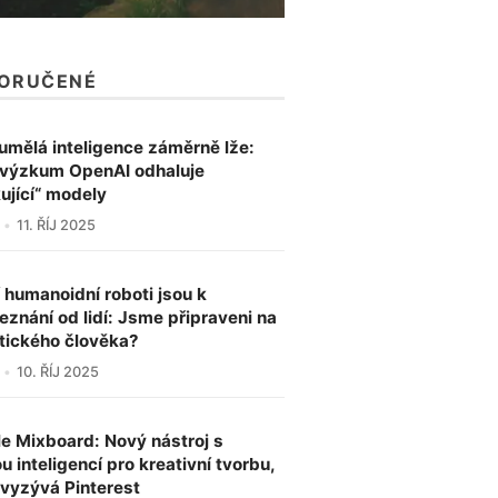
ORUČENÉ
umělá inteligence záměrně lže:
výzkum OpenAI odhaluje
kující“ modely
11. ŘÍJ 2025
í humanoidní roboti jsou k
eznání od lidí: Jsme připraveni na
tického člověka?
10. ŘÍJ 2025
e Mixboard: Nový nástroj s
u inteligencí pro kreativní tvorbu,
 vyzývá Pinterest