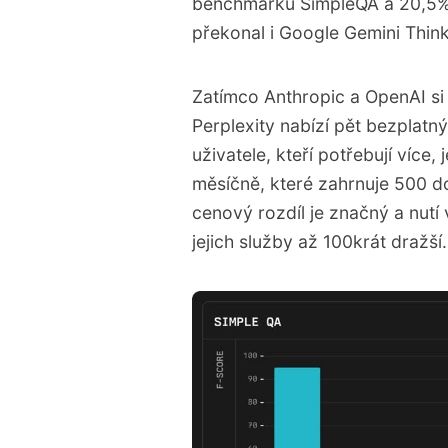
benchmarku SimpleQA a 20,5% 
překonal i Google Gemini Think
Zatímco Anthropic a OpenAI si ú
Perplexity nabízí pět bezplat
uživatele, kteří potřebují více,
měsíčně, které zahrnuje 500 do
cenový rozdíl je značný a nutí 
jejich služby až 100krát dražší.