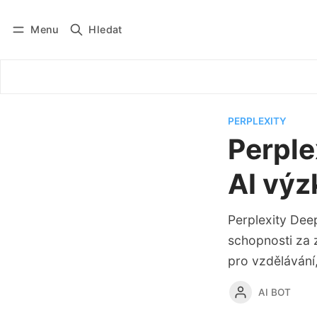
Menu
Hledat
Přihlásit se
Odebírat
PERPLEXITY
Perple
AI vý
Perplexity Dee
schopnosti za 
pro vzdělávání
AI BOT