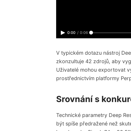
0:00
/
0:06
V typickém dotazu nástroj De
zkonzultuje 42 zdrojů, aby vyg
Uživatelé mohou exportovat vý
prostřednictvím platformy Perp
Srovnání s konkur
Technické parametry Deep Res
být spíše předražené než skut