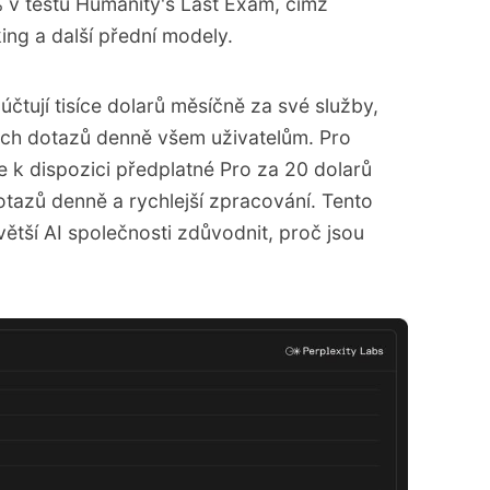
v testu Humanity's Last Exam, čímž
ing a další přední modely.
čtují tisíce dolarů měsíčně za své služby,
ných dotazů denně všem uživatelům. Pro
 je k dispozici předplatné Pro za 20 dolarů
tazů denně a rychlejší zpracování. Tento
větší AI společnosti zdůvodnit, proč jsou