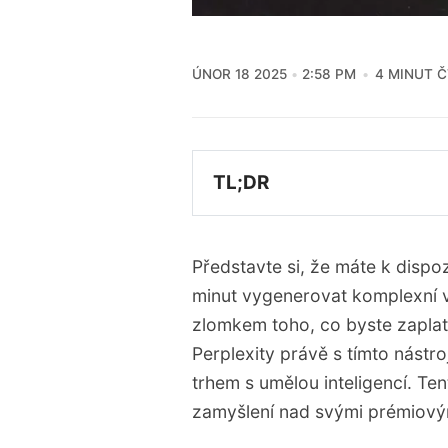
ÚNOR 18 2025
2:58 PM
4 MINUT Č
TL;DR
Perplexity představila D
komplexních výzkumných
Představte si, že máte k dispo
Deep Research dosahuje
minut vygenerovat komplexní v
Google a OpenAI v benc
zlomkem toho, co byste zaplatil
Tento nástroj zpřístupňu
Perplexity právě s tímto nást
výzkumníkům a profesio
trhem s umělou inteligencí. Te
Nová cenová politika Per
zamyšlení nad svými prémiový
modely.