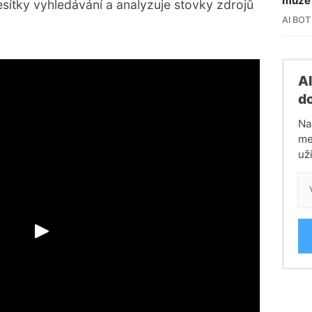
může 
sítky vyhledávání a analyzuje stovky zdrojů
AI BOT
Al
do
Na
me
uži