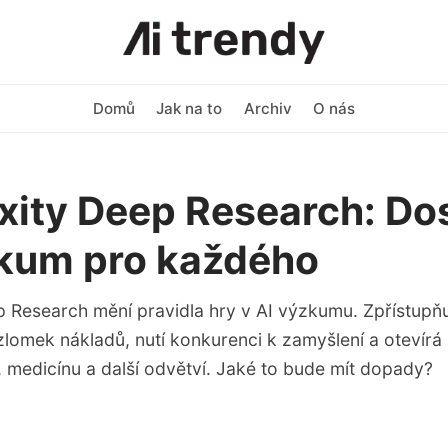
Domů
Jak na to
Archiv
O nás
xity Deep Research: Do
zkum pro každého
p Research mění pravidla hry v AI výzkumu. Zpřístupňu
zlomek nákladů, nutí konkurenci k zamyšlení a otevír
, medicínu a další odvětví. Jaké to bude mít dopady?