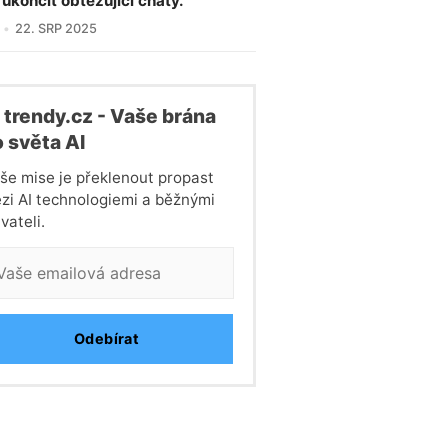
ukončit obtěžující chaty.
22. SRP 2025
 trendy.cz - Vaše brána
 světa Al
še mise je překlenout propast
zi AI technologiemi a běžnými
vateli.
Odebírat