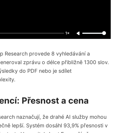
1×
ep Research provede 8 vyhledávání a
eneroval zprávu o délce přibližně 1300 slov.
sledky do PDF nebo je sdílet
lexity.
encí: Přesnost a cena
earch naznačují, že drahé AI služby mohou
ečně lepší. Systém dosáhl 93,9% přesnosti v