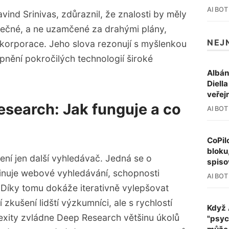
AI BOT
avind Srinivas, zdůraznil, že znalosti by měly
ečné, a ne uzamčené za drahými plány,
NEJ
korporace. Jeho slova rezonují s myšlenkou
pnění pokročilých technologií široké
Albán
Diell
veřej
esearch: Jak funguje a co
AI BOT
CoPil
bloku
ní jen další vyhledávač. Jedná se o
spiso
inuje webové vyhledávání, schopnosti
AI BOT
 Díky tomu dokáže iterativně vylepšovat
zkušení lidští výzkumníci, ale s rychlostí
Když 
lexity zvládne Deep Research většinu úkolů
"psyc