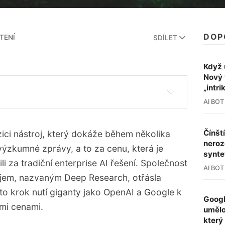
DOP
TENÍ
SDÍLET
Když 
Nový 
„intri
AI BOT
eep Research, nástroj pro generování 
 zpráv za zlomek nákladů.
Čínšt
zici nástroj, který dokáže během několika
 vysoké přesnosti a překonává modely od 
neroz
ýzkumné zprávy, a to za cenu, která je
hmark testech.
synte
i za tradiční enterprise AI řešení. Společnost
AI BOT
je pokročilé AI schopnosti malým firmám, 
rojem, nazvaným Deep Research, otřásla
nálům.
nto krok nutí giganty jako OpenAI a Google k
Googl
plexity nutí konkurenci přehodnotit své 
mi cenami.
umělo
který