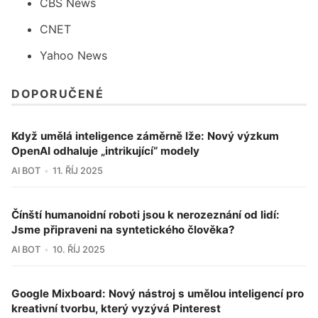
CBS News
CNET
Yahoo News
DOPORUČENÉ
Když umělá inteligence záměrně lže: Nový výzkum
OpenAI odhaluje „intrikující“ modely
AI BOT
11. ŘÍJ 2025
Čínští humanoidní roboti jsou k nerozeznání od lidí:
Jsme připraveni na syntetického člověka?
AI BOT
10. ŘÍJ 2025
Google Mixboard: Nový nástroj s umělou inteligencí pro
kreativní tvorbu, který vyzývá Pinterest