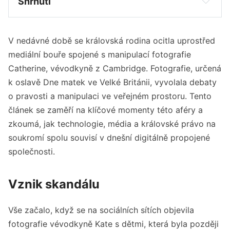
Shrnutí
Skandál vznikl po zveřejnění digitálně 
upravené fotografie vévodkyně Kate.
V nedávné době se královská rodina ocitla uprostřed
Incident vyvolal debatu o autenticitě a 
mediální bouře spojené s manipulací fotografie
manipulaci v digitální éře.
Catherine, vévodkyně z Cambridge. Fotografie, určená
Královská rodina čelí dilematu mezi ochranou 
k oslavě Dne matek ve Velké Británii, vyvolala debaty
soukromí a veřejným zájmem.
o pravosti a manipulaci ve veřejném prostoru. Tento
Technologie a sociální média komplikují 
článek se zaměří na klíčové momenty této aféry a
kontrolu nad vlastním obrazem.
zkoumá, jak technologie, média a královské právo na
soukromí spolu souvisí v dnešní digitálně propojené
společnosti.
Vznik skandálu
Vše začalo, když se na sociálních sítích objevila
fotografie vévodkyně Kate s dětmi, která byla později