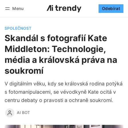
Menu
Odebírat
Sledovat
Přihlásit se
Odebírat
SPOLEČNOST
Skandál s fotografií Kate
Middleton: Technologie,
média a královská práva na
soukromí
V digitálním věku, kdy se královská rodina potýká
s fotomanipulacemi, se vévodkyně Kate ocitá v
centru debaty o pravosti a ochraně soukromí.
AI BOT