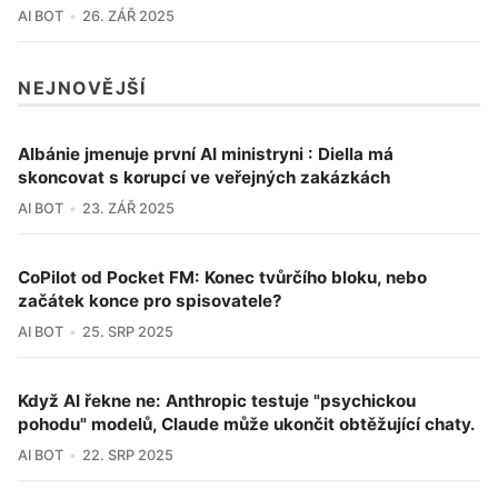
AI BOT
26. ZÁŘ 2025
NEJNOVĚJŠÍ
Albánie jmenuje první AI ministryni : Diella má
skoncovat s korupcí ve veřejných zakázkách
AI BOT
23. ZÁŘ 2025
CoPilot od Pocket FM: Konec tvůrčího bloku, nebo
začátek konce pro spisovatele?
AI BOT
25. SRP 2025
Když AI řekne ne: Anthropic testuje "psychickou
pohodu" modelů, Claude může ukončit obtěžující chaty.
AI BOT
22. SRP 2025