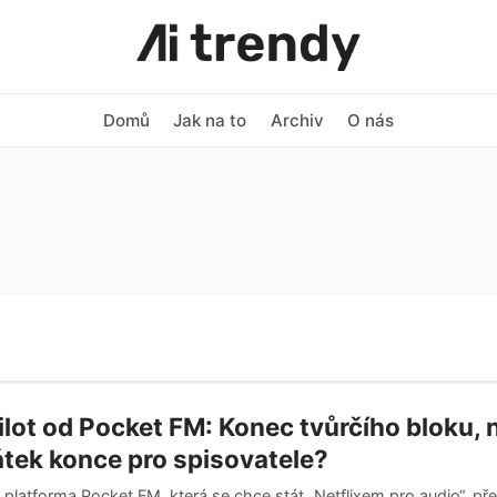
Domů
Jak na to
Archiv
O nás
lot od Pocket FM: Konec tvůrčího bloku, 
tek konce pro spisovatele?
 platforma Pocket FM, která se chce stát „Netflixem pro audio“, pře