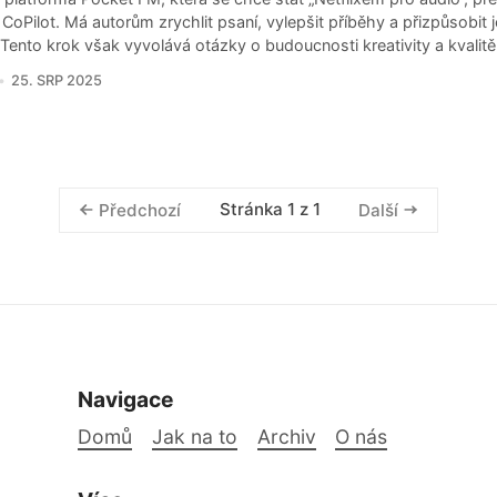
 CoPilot. Má autorům zrychlit psaní, vylepšit příběhy a přizpůsobit 
Tento krok však vyvolává otázky o budoucnosti kreativity a kvalit
25. SRP 2025
Stránka 1 z 1
Předchozí
Další
Navigace
Domů
Jak na to
Archiv
O nás