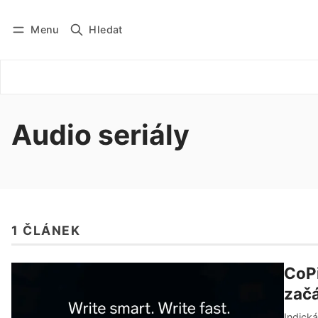
Menu
Hledat
Přihlásit se
Odebírat
Audio seriály
1 ČLÁNEK
CoPi
začá
Indická