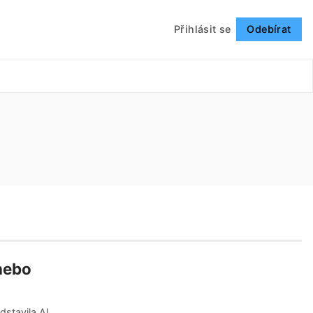
Přihlásit se
Odebírat
Sledovat
nebo
dstavila AI