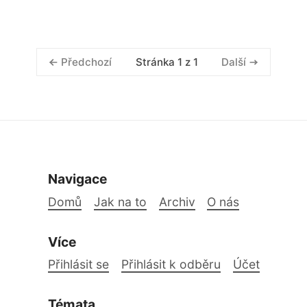
Stránka 1 z 1
Předchozí
Další
Navigace
Domů
Jak na to
Archiv
O nás
Více
Přihlásit se
Přihlásit k odběru
Účet
Témata