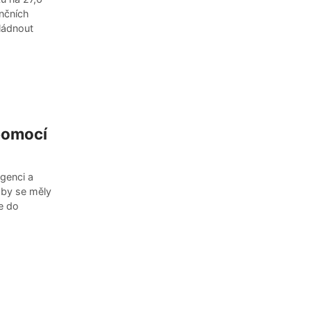
ančních
vládnout
 pomocí
igenci a
y by se měly
ce do