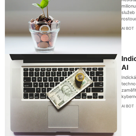
milionu
služeb 
rostouc
AI BOT
Indi
AI
Indická
technol
zaměřit
kybern
AI BOT