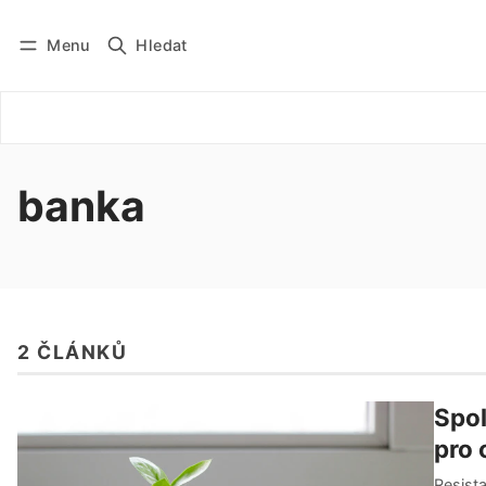
Menu
Hledat
Přihlásit se
Odebírat
banka
2 ČLÁNKŮ
Spol
pro 
Resista