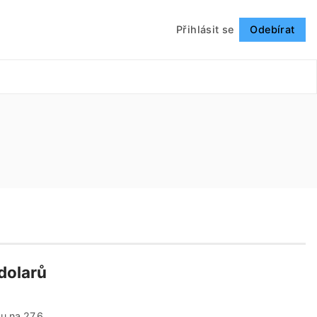
Přihlásit se
Odebírat
Sledovat
dolarů
ku na 27,6