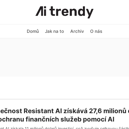
Domů
Jak na to
Archiv
O nás
ečnost Resistant AI získává 27,6 milionů 
ochranu finančních služeb pomocí AI
nt AI získala 11 milionů dolarů investicí, což zvyšuje celkovou část