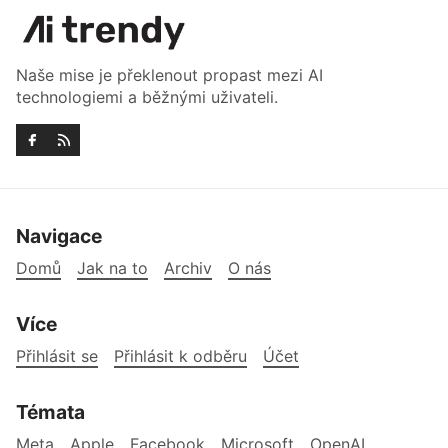
Naše mise je překlenout propast mezi AI
technologiemi a běžnými uživateli.
Navigace
Domů
Jak na to
Archiv
O nás
Více
Přihlásit se
Přihlásit k odběru
Účet
Témata
Meta
Apple
Facebook
Microsoft
OpenAI