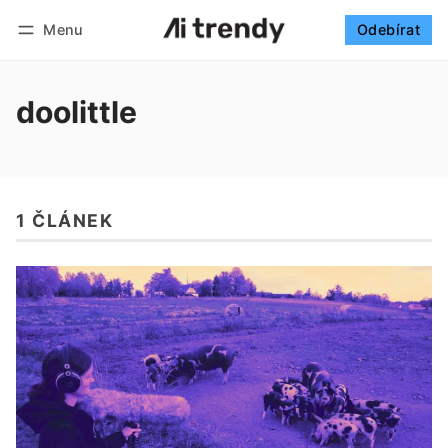
Menu
Odebírat
Sledovat
Přihlásit se
Odebírat
doolittle
1 ČLÁNEK