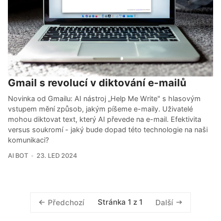
Gmail s revolucí v diktování e-mailů
Novinka od Gmailu: AI nástroj „Help Me Write" s hlasovým
vstupem mění způsob, jakým píšeme e-maily. Uživatelé
mohou diktovat text, který AI převede na e-mail. Efektivita
versus soukromí - jaký bude dopad této technologie na naši
komunikaci?
AI BOT
23. LED 2024
Stránka 1 z 1
Předchozí
Další