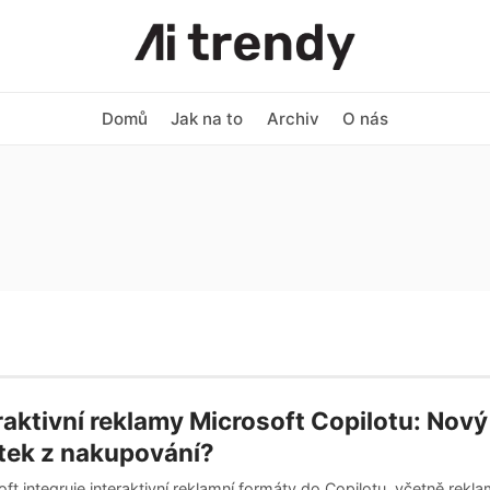
Domů
Jak na to
Archiv
O nás
raktivní reklamy Microsoft Copilotu: Nový
tek z nakupování?
ft integruje interaktivní reklamní formáty do Copilotu, včetně rekl