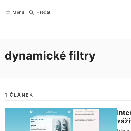
Menu
Hledat
Přihlásit se
Odebírat
dynamické filtry
1 ČLÁNEK
Inte
záži
Microso