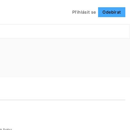
Přihlásit se
Odebírat
Sledovat
am typu