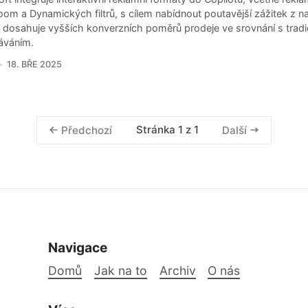
om a Dynamických filtrů, s cílem nabídnout poutavější zážitek z n
t dosahuje vyšších konverzních poměrů prodeje ve srovnání s trad
áváním.
18. BŘE 2025
Stránka 1 z 1
Předchozí
Další
Navigace
Domů
Jak na to
Archiv
O nás