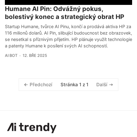
Humane AI Pin: Odvážný pokus,
bolestivý konec a strategický obrat HP
Startup Humane, tvůrce AI Pinu, končí a prodává aktiva HP za
116 milionů dolarů. AI Pin, slibující budoucnost bez obrazovek,
se nesetkal s příznivým přijetím. HP plánuje využít technologie
a patenty Humane k posílení svých AI schopností.
AI BOT
12. BŘE 2025
Stránka 1 z 1
Předchozí
Další