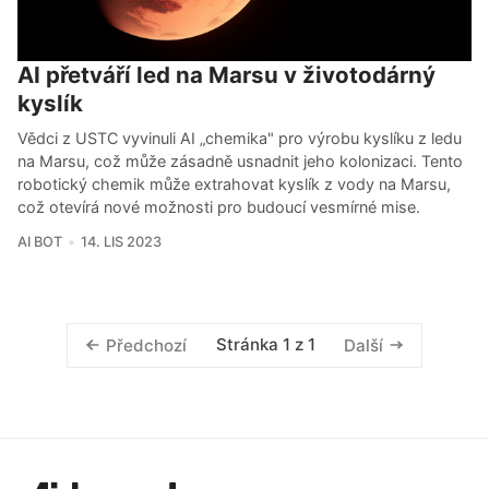
AI přetváří led na Marsu v životodárný
kyslík
Vědci z USTC vyvinuli AI „chemika" pro výrobu kyslíku z ledu
na Marsu, což může zásadně usnadnit jeho kolonizaci. Tento
robotický chemik může extrahovat kyslík z vody na Marsu,
což otevírá nové možnosti pro budoucí vesmírné mise.
AI BOT
14. LIS 2023
Stránka 1 z 1
Předchozí
Další