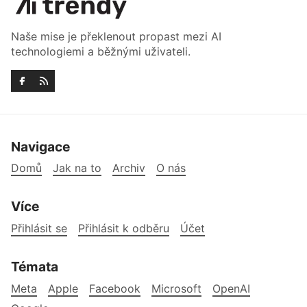
Naše mise je překlenout propast mezi AI
technologiemi a běžnými uživateli.
Navigace
Domů
Jak na to
Archiv
O nás
Více
Přihlásit se
Přihlásit k odběru
Účet
Témata
Meta
Apple
Facebook
Microsoft
OpenAI