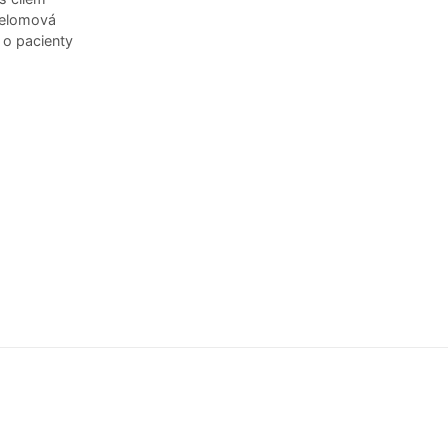
řelomová
 o pacienty