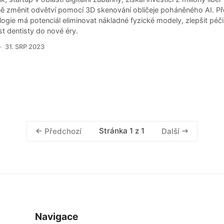
ě změnit odvětví pomocí 3D skenování obličeje poháněného AI. P
ogie má potenciál eliminovat nákladné fyzické modely, zlepšit péči
st dentisty do nové éry.
31. SRP 2023
Stránka 1 z 1
Předchozí
Další
Navigace