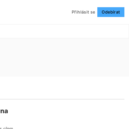
Přihlásit se
Odebírat
Sledovat
lna
 s cílem