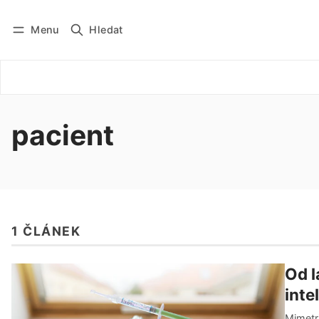
Menu
Hledat
Přihlásit se
Odebírat
pacient
1 ČLÁNEK
Od l
inte
Mimetri