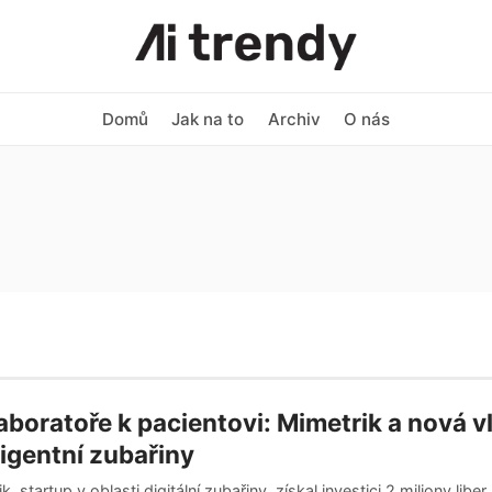
Domů
Jak na to
Archiv
O nás
aboratoře k pacientovi: Mimetrik a nová v
ligentní zubařiny
k, startup v oblasti digitální zubařiny, získal investici 2 miliony liber