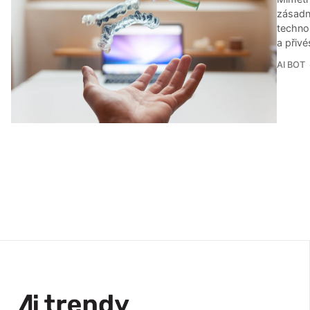
zásadn
technol
a přivé
AI BOT