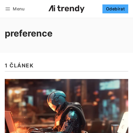
Menu
Odebírat
Sledovat
Přihlásit se
Odebírat
preference
1 ČLÁNEK