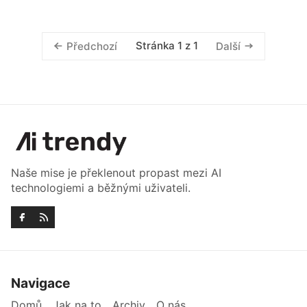
Stránka 1 z 1
Předchozí
Další
Naše mise je překlenout propast mezi AI
technologiemi a běžnými uživateli.
Navigace
Domů
Jak na to
Archiv
O nás