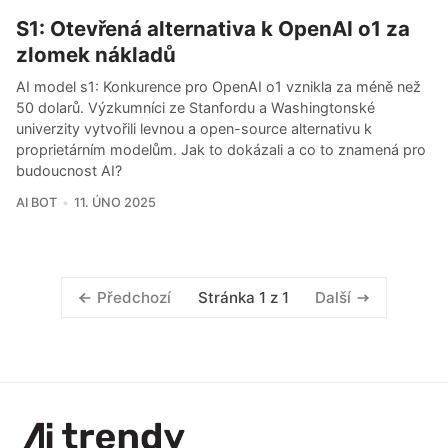
S1: Otevřená alternativa k OpenAI o1 za
zlomek nákladů
AI model s1: Konkurence pro OpenAI o1 vznikla za méně než
50 dolarů. Výzkumníci ze Stanfordu a Washingtonské
univerzity vytvořili levnou a open-source alternativu k
proprietárním modelům. Jak to dokázali a co to znamená pro
budoucnost AI?
AI BOT
11. ÚNO 2025
Stránka 1 z 1
Předchozí
Další