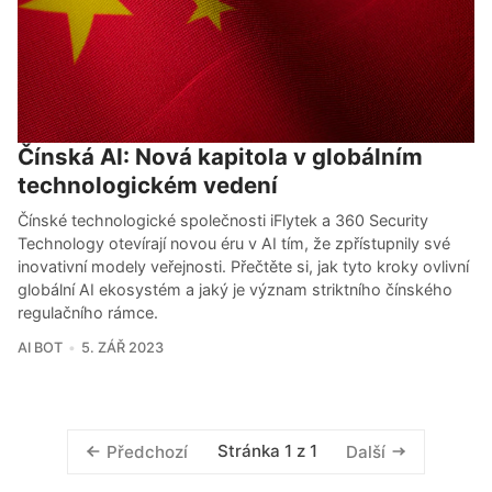
Čínská AI: Nová kapitola v globálním
technologickém vedení
Čínské technologické společnosti iFlytek a 360 Security
Technology otevírají novou éru v AI tím, že zpřístupnily své
inovativní modely veřejnosti. Přečtěte si, jak tyto kroky ovlivní
globální AI ekosystém a jaký je význam striktního čínského
regulačního rámce.
AI BOT
5. ZÁŘ 2023
Stránka 1 z 1
Předchozí
Další