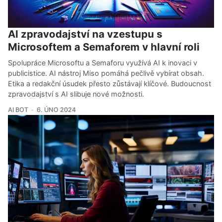
AI zpravodajství na vzestupu s
Microsoftem a Semaforem v hlavní roli
Spolupráce Microsoftu a Semaforu využívá AI k inovaci v
publicistice. AI nástroj Miso pomáhá pečlivě vybírat obsah.
Etika a redakční úsudek přesto zůstávají klíčové. Budoucnost
zpravodajství s AI slibuje nové možnosti.
AI BOT
6. ÚNO 2024