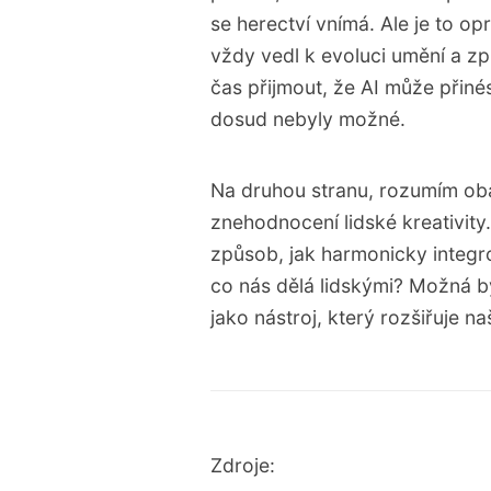
se herectví vnímá. Ale je to 
vždy vedl k evoluci umění a z
čas přijmout, že AI může přinés
dosud nebyly možné.
Na druhou stranu, rozumím oba
znehodnocení lidské kreativity
způsob, jak harmonicky integro
co nás dělá lidskými? Možná b
jako nástroj, který rozšiřuje 
Zdroje: