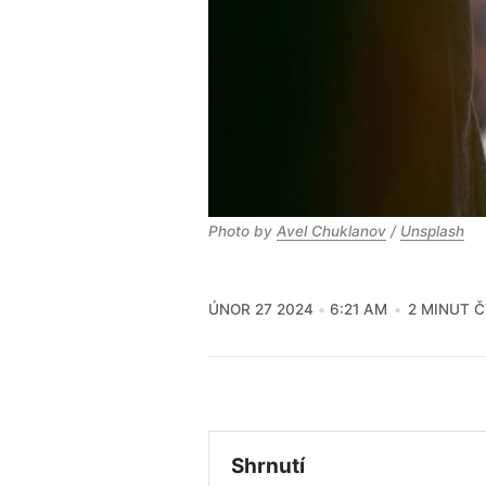
Photo by 
Avel Chuklanov
 / 
Unsplash
ÚNOR 27 2024
6:21 AM
2 MINUT Č
Shrnutí