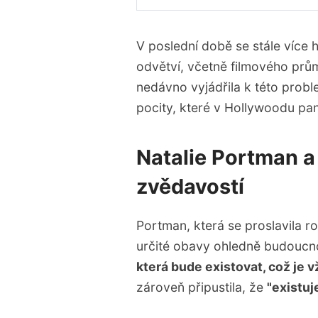
Natalie Portman vyjadřuj
hereckou kariéru.
V poslední době se stále více h
V Hollywoodu panují rozd
odvětví, včetně filmového prů
filmovém průmyslu.
nedávno vyjádřila k této probl
Regulace v oblasti scénář
pocity, které v Hollywoodu pan
kreativitu před AI.
Je důležité najít rovno
Natalie Portman a
ochranou autorských prá
zvědavostí
Portman, která se proslavila ro
určité obavy ohledně budoucnos
která bude existovat, což je 
zároveň připustila, že
"existuj