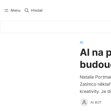
Menu
Hledat
Přihlásit se
Odebírat
AI
AI na 
budou
Natalie Portma
Zatímco někteří
kreativity. Je 
AI BOT