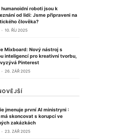
í humanoidní roboti jsou k
eznání od lidí: Jsme připraveni na
tického člověka?
10. ŘÍJ 2025
e Mixboard: Nový nástroj s
u inteligencí pro kreativní tvorbu,
 vyzývá Pinterest
26. ZÁŘ 2025
NOVĚJŠÍ
ie jmenuje první AI ministryni :
a má skoncovat s korupcí ve
ných zakázkách
23. ZÁŘ 2025