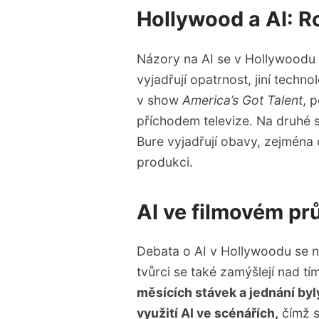
Hollywood a AI: R
Názory na AI se v Hollywoodu r
vyjadřují opatrnost, jiní techno
v show
America’s Got Talent
, p
příchodem televize. Na druhé
Bure vyjadřují obavy, zejména o
produkci.
AI ve filmovém pr
Debata o AI v Hollywoodu se ne
tvůrci se také zamýšlejí nad tí
měsících stávek a jednání byl
využití AI ve scénářích,
čímž s