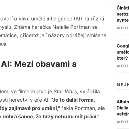
e smíšené pocity ohledně vlivu AI na 
Čínšt
neroz
ovoří o vlivu umělé inteligence (AI) na různá
synte
ílné názory na využití umělé inteligence ve 
myslu. Známá herečka Natalie Portman se
AI BOT
ematice, přičemž její názory odrážejí smíšené
ů a herectví se snaží chránit lidskou 
ují.
Googl
umělo
který
váhu mezi technologickým pokrokem a 
 AI: Mezi obavami a
AI BOT
v.
NEJ
lemi ve filmech jako je
Star Wars
, vyjádřila
ti herectví v éře AI.
"Je to další forma,
Albán
vždy zajímavé pro umění,"
řekla Portman, ale
Diell
veřej
e dobrá šance, že brzy nebudu mít práci."
AI BOT