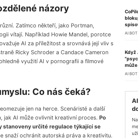
ozdělené názory
CoPil
bloku
spiso
ůzní. Zatímco někteří, jako Portman,
AI BOT
logii vítají. Například Howie Mandel, porotce
ovažuje AI za příležitost a srovnává její vliv s
 straně Ricky Schroder a Candace Cameron
Když 
"psyc
hledně využití AI v pornografii a filmové
může 
AI BOT
ůmyslu: Co nás čeká?
Al
do
omezuje jen na herce. Scenáristé a další
m, jak AI může ovlivnit kreativní proces.
Po
Na
y stanoveny určité regulace týkající se
me
uži
e snaží ochránit autorská práva a kreativitu.