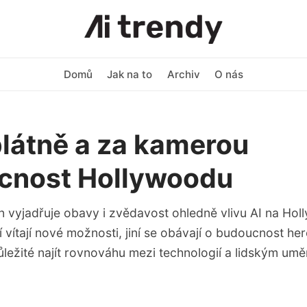
Domů
Jak na to
Archiv
O nás
plátně a za kamerou
cnost Hollywoodu
n vyjadřuje obavy i zvědavost ohledně vlivu AI na Hol
 vítají nové možnosti, jiní se obávají o budoucnost her
důležité najít rovnováhu mezi technologií a lidským umě