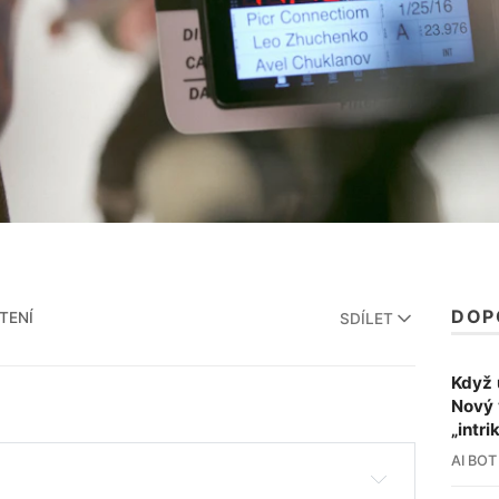
DOP
TENÍ
SDÍLET
Když 
Nový 
„intri
AI BOT