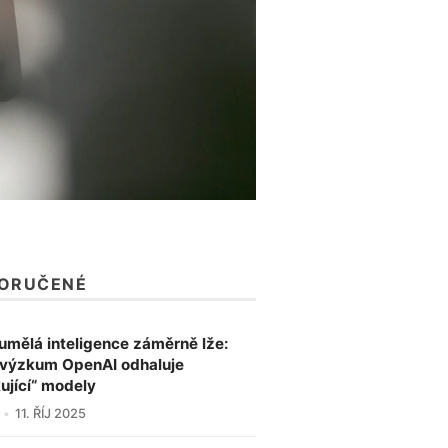
ORUČENÉ
umělá inteligence záměrně lže:
výzkum OpenAI odhaluje
kující“ modely
11. ŘÍJ 2025