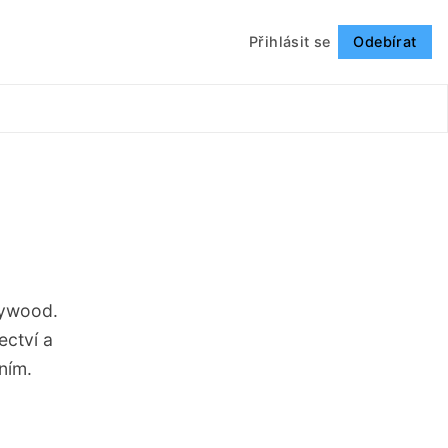
Přihlásit se
Odebírat
Sledovat
lywood.
ectví a
ním.