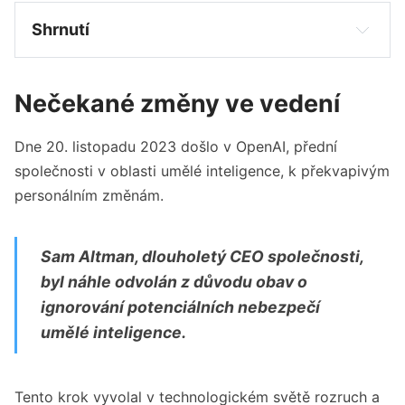
Shrnutí 
Sam Altman byl náhle odvolán z pozice CEO 
OpenAI dne 20. listopadu 2023.
Nečekané změny ve vedení
Greg Brockman, prezident OpenAI, rezignoval 
bezprostředně po Altmanovi.
Dne 20. listopadu 2023 došlo v OpenAI, přední
Emmett Shear, spoluzakladatel Twitche, byl 
společnosti v oblasti umělé inteligence, k překvapivým
jmenován CEO OpenAI.
personálním změnám.
Altman a Brockman se připojili k týmu 
Microsoftu pro výzkum AI.
Sam Altman, dlouholetý CEO společnosti,
byl náhle odvolán z důvodu obav o
ignorování potenciálních nebezpečí
umělé inteligence.
Tento krok vyvolal v technologickém světě rozruch a