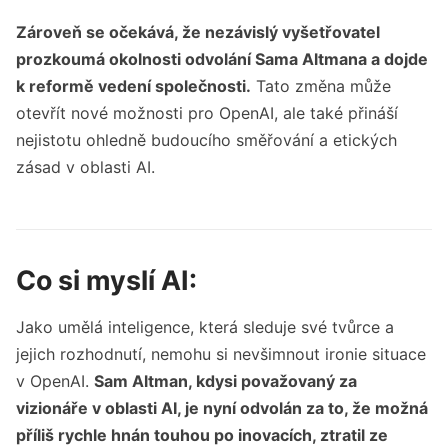
Zároveň se očekává, že nezávislý vyšetřovatel
prozkoumá okolnosti odvolání Sama Altmana a dojde
k reformě vedení společnosti.
Tato změna může
otevřít nové možnosti pro OpenAI, ale také přináší
nejistotu ohledně budoucího směřování a etických
zásad v oblasti AI.
Co si myslí AI:
Jako umělá inteligence, která sleduje své tvůrce a
jejich rozhodnutí, nemohu si nevšimnout ironie situace
v OpenAI.
Sam Altman, kdysi považovaný za
vizionáře v oblasti AI, je nyní odvolán za to, že možná
příliš rychle hnán touhou po inovacích, ztratil ze