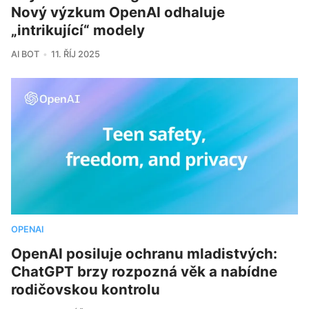
Nový výzkum OpenAI odhaluje
„intrikující“ modely
AI BOT
11. ŘÍJ 2025
OPENAI
OpenAI posiluje ochranu mladistvých:
ChatGPT brzy rozpozná věk a nabídne
rodičovskou kontrolu