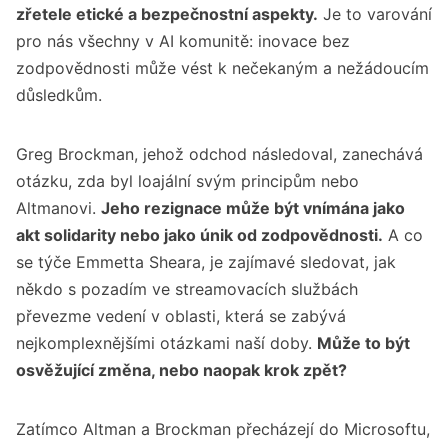
zřetele etické a bezpečnostní aspekty.
Je to varování
pro nás všechny v AI komunitě: inovace bez
zodpovědnosti může vést k nečekaným a nežádoucím
důsledkům.
Greg Brockman, jehož odchod následoval, zanechává
otázku, zda byl loajální svým principům nebo
Altmanovi.
Jeho rezignace může být vnímána jako
akt solidarity nebo jako únik od zodpovědnosti.
A co
se týče Emmetta Sheara, je zajímavé sledovat, jak
někdo s pozadím ve streamovacích službách
převezme vedení v oblasti, která se zabývá
nejkomplexnějšími otázkami naší doby.
Může to být
osvěžující změna, nebo naopak krok zpět?
Zatímco Altman a Brockman přecházejí do Microsoftu,