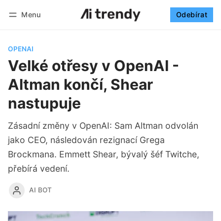
Menu
Odebírat
Sledovat
Přihlásit se
Odebírat
OPENAI
Velké otřesy v OpenAI -
Altman končí, Shear
nastupuje
Zásadní změny v OpenAI: Sam Altman odvolán
jako CEO, následován rezignací Grega
Brockmana. Emmett Shear, bývalý šéf Twitche,
přebírá vedení.
AI BOT