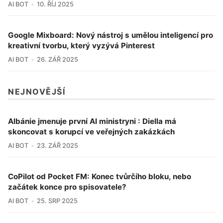
AI BOT
10. ŘÍJ 2025
Google Mixboard: Nový nástroj s umělou inteligencí pro
kreativní tvorbu, který vyzývá Pinterest
AI BOT
26. ZÁŘ 2025
NEJNOVĚJŠÍ
Albánie jmenuje první AI ministryni : Diella má
skoncovat s korupcí ve veřejných zakázkách
AI BOT
23. ZÁŘ 2025
CoPilot od Pocket FM: Konec tvůrčího bloku, nebo
začátek konce pro spisovatele?
AI BOT
25. SRP 2025