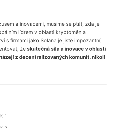
xusem a inovacemi, musíme se ptát, zda je
obálním lídrem v oblasti kryptoměn a
í s firmami jako Solana je jistě impozantní,
entovat, že
skutečná síla a inovace v oblasti
ázejí z decentralizovaných komunit, nikoli
k 1
ek 2