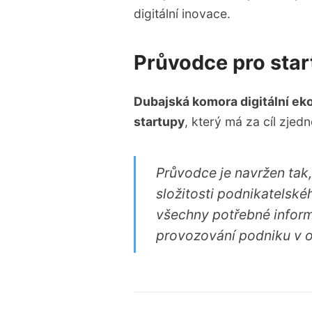
digitální inovace.
Průvodce pro star
Dubajská komora digitální e
startupy
, který má za cíl zjed
Průvodce je navržen tak
složitosti podnikatelskéh
všechny potřebné inform
provozování podniku v ob