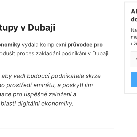
Al
do
tupy v Dubaji
Na
me
uži
konomiky
vydala komplexní
průvodce pro
nodušit proces zakládání podnikání v Dubaji.
, aby vedl budoucí podnikatele skrze
o prostředí emirátu, a poskytl jim
ace pro úspěšné založení a
lasti digitální ekonomiky.