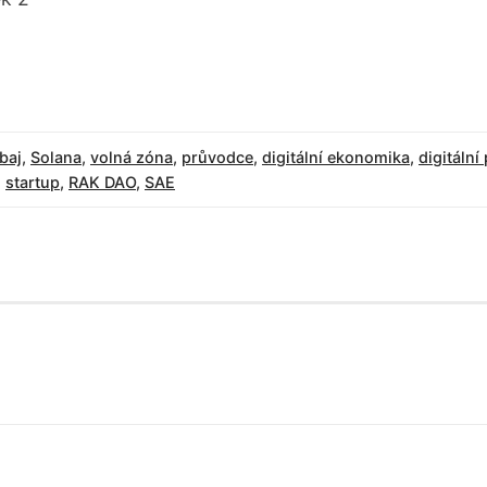
baj
,
Solana
,
volná zóna
,
průvodce
,
digitální ekonomika
,
digitální
,
startup
,
RAK DAO
,
SAE