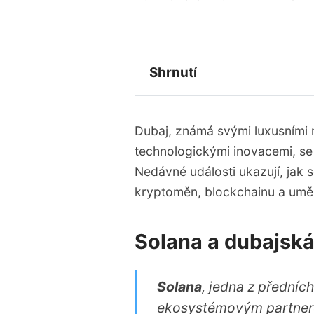
Shrnutí 
Solana se stává partner
Ras Al Khaimah zavádí no
Dubaj, známá svými luxusními
Dubajská komora digitál
technologickými inovacemi, se 
Nedávné události ukazují, jak s
Dubaj posiluje svou pozi
kryptoměn, blockchainu a uměl
Solana a dubajská
Solana
, jedna z předníc
ekosystémovým partnere