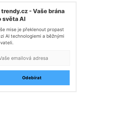
 trendy.cz - Vaše brána
 světa Al
še mise je překlenout propast
zi AI technologiemi a běžnými
vateli.
Odebírat