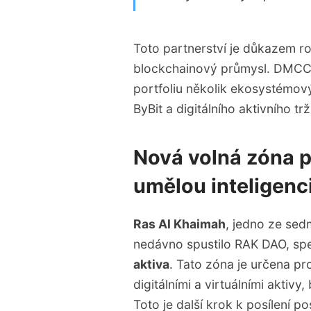
Toto partnerství je důkazem 
blockchainový průmysl. DMCC 
portfoliu několik ekosystémo
ByBit a digitálního aktivního t
Nová volná zóna pr
umělou inteligenc
Ras Al Khaimah
, jedno ze sed
nedávno spustilo RAK DAO, spe
aktiva
. Tato zóna je určena pr
digitálními a virtuálními aktiv
Toto je další krok k posílení p