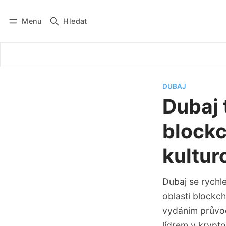
Menu
Hledat
Přihlásit se
Odebírat
DUBAJ
Dubaj 
block
kultur
Dubaj se rychl
oblasti blockch
vydáním průvodc
lídrem v krypt