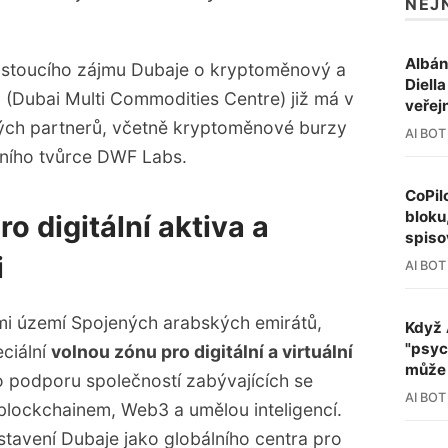
NEJ
Albán
rostoucího zájmu Dubaje o kryptoměnový a
Diell
(Dubai Multi Commodities Centre) již má v
veřej
vých partnerů, včetně kryptoměnové burzy
AI BOT
ržního tvůrce DWF Labs.
CoPil
bloku
o digitální aktiva a
spiso
i
AI BOT
mi území Spojených arabských emirátů,
Když 
"psyc
ciální
volnou zónu pro digitální a virtuální
může 
o podporu společností zabývajících se
AI BOT
y, blockchainem, Web3 a umělou inteligencí.
ostavení Dubaje jako globálního centra pro