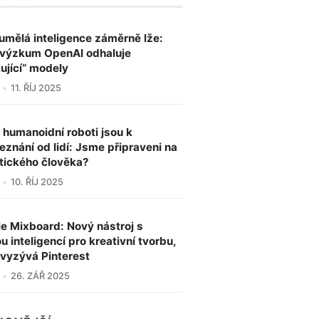
umělá inteligence záměrně lže:
výzkum OpenAI odhaluje
kující“ modely
11. ŘÍJ 2025
í humanoidní roboti jsou k
eznání od lidí: Jsme připraveni na
tického člověka?
10. ŘÍJ 2025
e Mixboard: Nový nástroj s
u inteligencí pro kreativní tvorbu,
 vyzývá Pinterest
26. ZÁŘ 2025