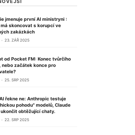
NOVĚJŠÍ
ie jmenuje první AI ministryni :
a má skoncovat s korupcí ve
ných zakázkách
23. ZÁŘ 2025
ot od Pocket FM: Konec tvůrčího
, nebo začátek konce pro
vatele?
25. SRP 2025
AI řekne ne: Anthropic testuje
hickou pohodu" modelů, Claude
ukončit obtěžující chaty.
22. SRP 2025