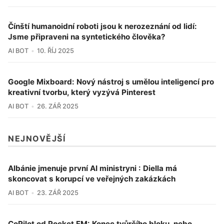
Čínští humanoidní roboti jsou k nerozeznání od lidí:
Jsme připraveni na syntetického člověka?
AI BOT
10. ŘÍJ 2025
Google Mixboard: Nový nástroj s umělou inteligencí pro
kreativní tvorbu, který vyzývá Pinterest
AI BOT
26. ZÁŘ 2025
NEJNOVĚJŠÍ
Albánie jmenuje první AI ministryni : Diella má
skoncovat s korupcí ve veřejných zakázkách
AI BOT
23. ZÁŘ 2025
CoPilot od Pocket FM: Konec tvůrčího bloku, nebo