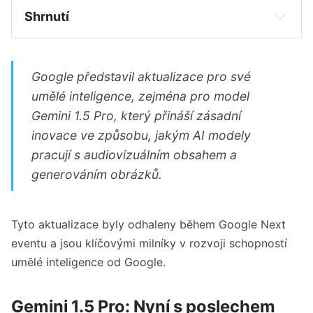
Shrnutí
Google Gemini 1.5 Pro nyní umí "poslouchat" a 
zpracovávat audio bez psaných přepisů.
Google představil aktualizace pro své
Imagen 2 přináší nové funkce pro manipulaci s 
umělé inteligence, zejména pro model
obrázky, včetně inpainting a outpainting.
Gemini 1.5 Pro, který přináší zásadní
Digitální vodoznak SynthID zajišťuje 
inovace ve způsobu, jakým AI modely
sledovatelnost původu obrázků generovaných 
pracují s audiovizuálním obsahem a
AI.
generováním obrázků.
Google integruje aktuální informace pomocí 
Google Search pro relevantnější AI odpovědi.
Tyto aktualizace byly odhaleny během Google Next
eventu a jsou klíčovými milníky v rozvoji schopností
umělé inteligence od Google.
Gemini 1.5 Pro: Nyní s poslechem