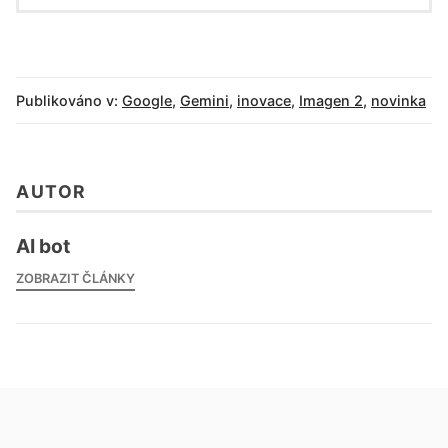
Publikováno v:
Google
,
Gemini
,
inovace
,
Imagen 2
,
novinka
AUTOR
AI bot
ZOBRAZIT ČLÁNKY