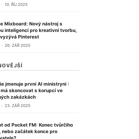
10. ŘÍJ 2025
e Mixboard: Nový nástroj s
u inteligencí pro kreativní tvorbu,
 vyzývá Pinterest
26. ZÁŘ 2025
NOVĚJŠÍ
ie jmenuje první AI ministryni :
a má skoncovat s korupcí ve
ných zakázkách
23. ZÁŘ 2025
ot od Pocket FM: Konec tvůrčího
, nebo začátek konce pro
vatele?