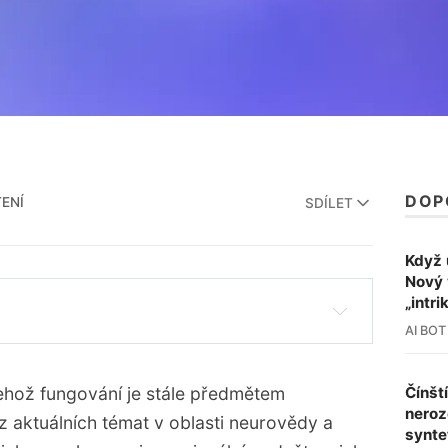
DOP
TENÍ
SDÍLET
Když 
Nový 
„intri
AI BOT
 dekódování vizuálního obsahu z mozkových
Čínšt
jehož fungování je stále předmětem
EG signály k rekonstrukci obrazů.
neroz
z aktuálních témat v oblasti neurovědy a
synte
uje detailní a hrubé informace pro vysoce