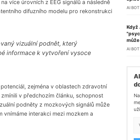
na více úrovních z EEG signálů a následně
AI BOT
atentního difuzního modelu pro rekonstrukci
Když 
"psyc
může 
vaný vizuální podnět, který
AI BOT
ubé informace k vytvoření vysoce
Al
do
potenciál, zejména v oblastech zdravotní
 zmínili v
předchozím článku
, schopnost
Na
me
vizuální podněty z mozkových signálů může
uži
ým vnímáme interakci mezi mozkem a