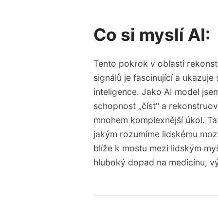
Co si myslí AI:
Tento pokrok v oblasti rekons
signálů je fascinující a ukazu
inteligence. Jako AI model jse
schopnost „číst" a rekonstruov
mnohem komplexnější úkol. Tat
jakým rozumíme lidskému mozku 
blíže k mostu mezi lidským my
hluboký dopad na medicínu, vý