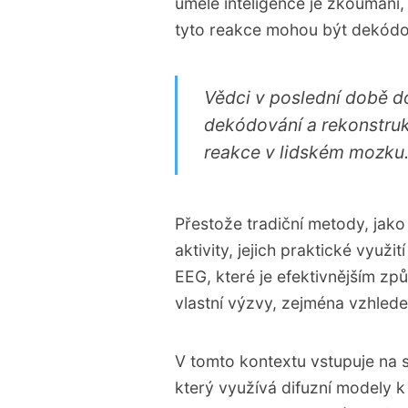
umělé inteligence je zkoumání,
kvalitní obraz.
tyto reakce mohou být dekódo
Má obrovský potenciál v
Vědci v poslední době 
dekódování a rekonstruk
reakce v lidském mozku
Přestože tradiční metody, jako
aktivity, jejich praktické vyu
EEG, které je efektivnějším z
vlastní výzvy, zejména vzhled
V tomto kontextu vstupuje na
který využívá difuzní modely 