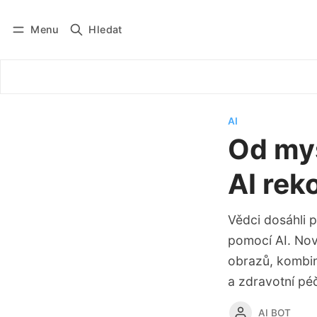
Menu
Hledat
Přihlásit se
Odebírat
AI
Od myš
AI rek
Vědci dosáhli 
pomocí AI. Nov
obrazů, kombin
a zdravotní péč
AI BOT