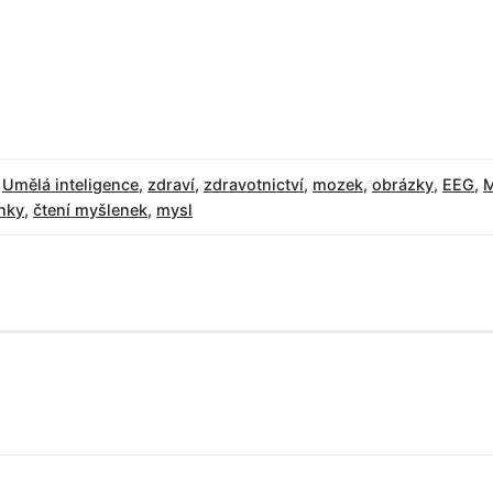
,
Umělá inteligence
,
zdraví
,
zdravotnictví
,
mozek
,
obrázky
,
EEG
,
M
nky
,
čtení myšlenek
,
mysl