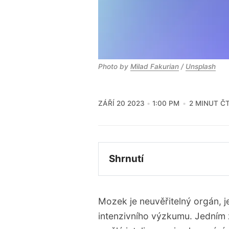
Photo by
Milad Fakurian
/
Unsplash
ZÁŘÍ 20 2023
1:00 PM
2 MINUT Č
Shrnutí
Vědci dosáhli pokroku v
signálů.
Mozek je neuvěřitelný orgán, 
NeuroImageGen využívá E
intenzivního výzkumu. Jedním 
Tato technologie kombin