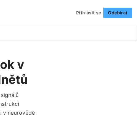
Přihlásit se
Odebírat
Sledovat
rok v
dnětů
signálů
nstrukci
ti v neurovědě