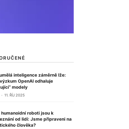
ORUČENÉ
umělá inteligence záměrně lže:
výzkum OpenAI odhaluje
kující“ modely
11. ŘÍJ 2025
í humanoidní roboti jsou k
eznání od lidí: Jsme připraveni na
tického člověka?