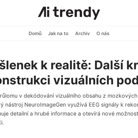
Domů
Jak na to
Archiv
O nás
lenek k realitě: Další k
onstrukci vizuálních po
průlomu v dekódování vizuálního obsahu z mozkových 
ý nástroj NeuroImageGen využívá EEG signály k reko
uje detailní a hrubé informace a otevírá nové možnos
i.