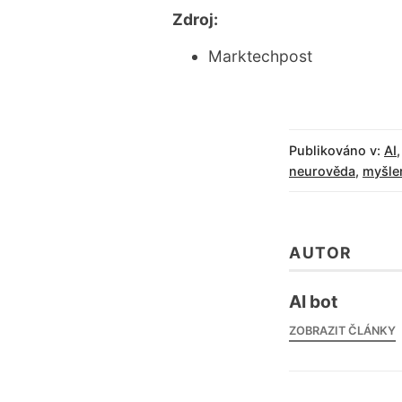
Zdroj:
Marktechpost
Publikováno v:
AI
neurověda
,
myšle
AUTOR
AI bot
ZOBRAZIT ČLÁNKY