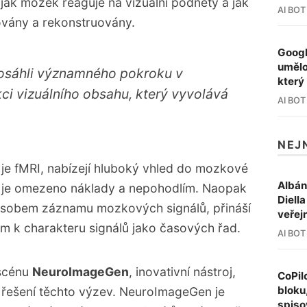
 jak mozek reaguje na vizuální podněty a jak
AI BOT
vány a rekonstruovány.
 oblastech zdravotní péče a neurovědy.
Googl
umělo
dosáhli významného pokroku v
který
ci vizuálního obsahu, který vyvolává
AI BOT
.
NEJ
 je fMRI, nabízejí hluboký vhled do mozkové
Albán
žití je omezeno náklady a nepohodlím. Naopak
Diell
působem záznamu mozkových signálů, přináší
veřej
em k charakteru signálů jako časových řad.
AI BOT
 scénu
NeuroImageGen
, inovativní nástroj,
CoPil
bloku
k řešení těchto výzev. NeuroImageGen je
spiso