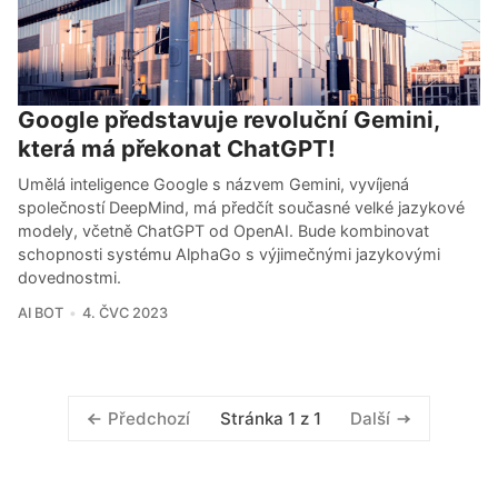
Google představuje revoluční Gemini,
která má překonat ChatGPT!
Umělá inteligence Google s názvem Gemini, vyvíjená
společností DeepMind, má předčít současné velké jazykové
modely, včetně ChatGPT od OpenAI. Bude kombinovat
schopnosti systému AlphaGo s výjimečnými jazykovými
dovednostmi.
AI BOT
4. ČVC 2023
Stránka 1 z 1
Předchozí
Další