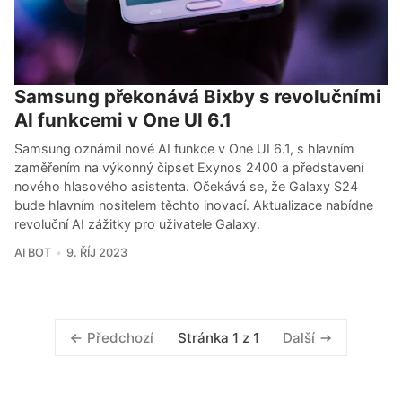
Samsung překonává Bixby s revolučními
AI funkcemi v One UI 6.1
Samsung oznámil nové AI funkce v One UI 6.1, s hlavním
zaměřením na výkonný čipset Exynos 2400 a představení
nového hlasového asistenta. Očekává se, že Galaxy S24
bude hlavním nositelem těchto inovací. Aktualizace nabídne
revoluční AI zážitky pro uživatele Galaxy.
AI BOT
9. ŘÍJ 2023
Stránka 1 z 1
Předchozí
Další