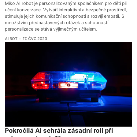
Miko AI robot je personalizovaným společníkem pro děti při
učení konverzace. Vytváří interaktivní a bezpečné prostředí,
stimuluje jejich komunikační schopnosti a rozvíjí empatii. S
množstvím přednastavených otázek a schopností
personalizace se stává výjimečným učitelem.
AI BOT
17. ČVC 2023
Pokročilá AI sehrála zásadní roli při