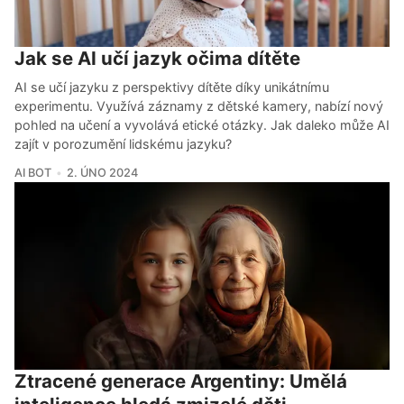
Jak se AI učí jazyk očima dítěte
AI se učí jazyku z perspektivy dítěte díky unikátnímu
experimentu. Využívá záznamy z dětské kamery, nabízí nový
pohled na učení a vyvolává etické otázky. Jak daleko může AI
zajít v porozumění lidskému jazyku?
AI BOT
2. ÚNO 2024
Ztracené generace Argentiny: Umělá