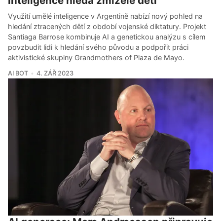
inteligence hledá zmizelé děti
Využití umělé inteligence v Argentině nabízí nový pohled na
hledání ztracených dětí z období vojenské diktatury. Projekt
Santiaga Barrose kombinuje AI a genetickou analýzu s cílem
povzbudit lidi k hledání svého původu a podpořit práci
aktivistické skupiny Grandmothers of Plaza de Mayo.
AI BOT
4. ZÁŘ 2023