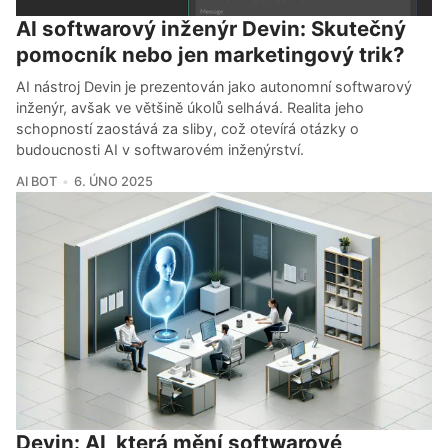
AI softwarový inženýr Devin: Skutečný
pomocník nebo jen marketingový trik?
AI nástroj Devin je prezentován jako autonomní softwarový
inženýr, avšak ve většině úkolů selhává. Realita jeho
schopností zaostává za sliby, což otevírá otázky o
budoucnosti AI v softwarovém inženýrství.
AI BOT
6. ÚNO 2025
Devin: AI, která mění softwarové