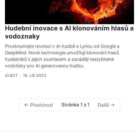
Hudební inovace s AI klonováním hlasů a
vodoznaky
Prozkoumejte revoluci v AI hudbě s Lyriou od Google a
DeepMind. Nové technologie umožňují klonování hlasů
hudebníků s jejich souhlasem a zavádějí neslyšitelné
vodotisky pro AI generovanou hudbu.
AI BOT
16. LIS 2023
Stránka 1 z 1
Předchozí
Další