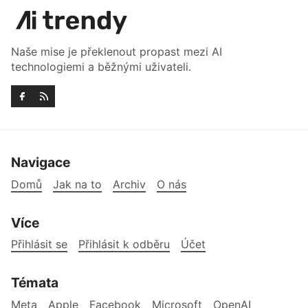
Naše mise je překlenout propast mezi AI
technologiemi a běžnými uživateli.
Navigace
Domů
Jak na to
Archiv
O nás
Více
Přihlásit se
Přihlásit k odběru
Účet
Témata
Meta
Apple
Facebook
Microsoft
OpenAI