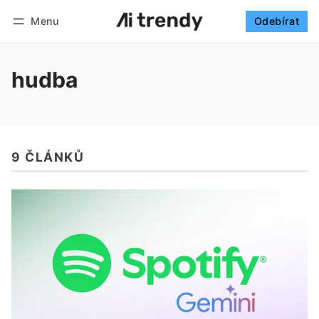
Menu
Odebírat
Sledovat
Přihlásit se
Odebírat
hudba
9 ČLÁNKŮ