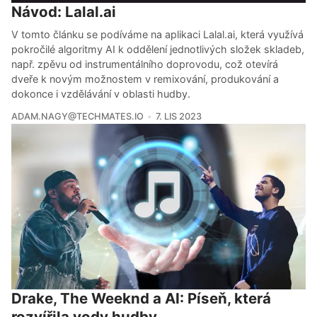
Návod: Lalal.ai
V tomto článku se podíváme na aplikaci Lalal.ai, která využívá
pokročilé algoritmy AI k oddělení jednotlivých složek skladeb,
např. zpěvu od instrumentálního doprovodu, což otevírá
dveře k novým možnostem v remixování, produkování a
dokonce i vzdělávání v oblasti hudby.
ADAM.NAGY@TECHMATES.IO
7. LIS 2023
Drake, The Weeknd a AI: Píseň, která
rozvířila vody hudby