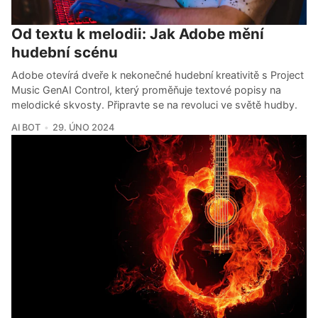
Od textu k melodii: Jak Adobe mění
hudební scénu
Adobe otevírá dveře k nekonečné hudební kreativitě s Project
Music GenAI Control, který proměňuje textové popisy na
melodické skvosty. Připravte se na revoluci ve světě hudby.
AI BOT
29. ÚNO 2024