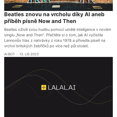
Beatles znovu na vrcholu díky AI aneb
příběh písně Now and Then
Beatles oživili svou hudbu pomocí umělé inteligence v novém
singlu „Now and Then". Přečtěte si o tom, jak AI vyčistila
Lennonův hlas z nahrávky z roku 1978 a přivedla píseň na
vrchol britských žebříčků po více než půl století.
AI BOT
13. LIS 2023