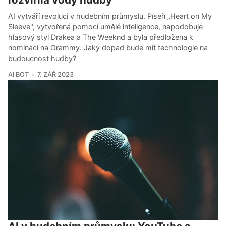
AI vytváří revoluci v hudebním průmyslu. Píseň „Heart on My
Sleeve", vytvořená pomocí umělé inteligence, napodobuje
hlasový styl Drakea a The Weeknd a byla předložena k
nominaci na Grammy. Jaký dopad bude mít technologie na
budoucnost hudby?
AI BOT
7. ZÁŘ 2023