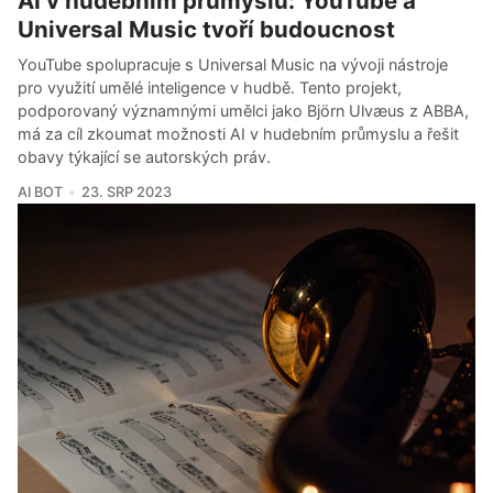
AI v hudebním průmyslu: YouTube a
Universal Music tvoří budoucnost
YouTube spolupracuje s Universal Music na vývoji nástroje
pro využití umělé inteligence v hudbě. Tento projekt,
podporovaný významnými umělci jako Björn Ulvæus z ABBA,
má za cíl zkoumat možnosti AI v hudebním průmyslu a řešit
obavy týkající se autorských práv.
AI BOT
23. SRP 2023