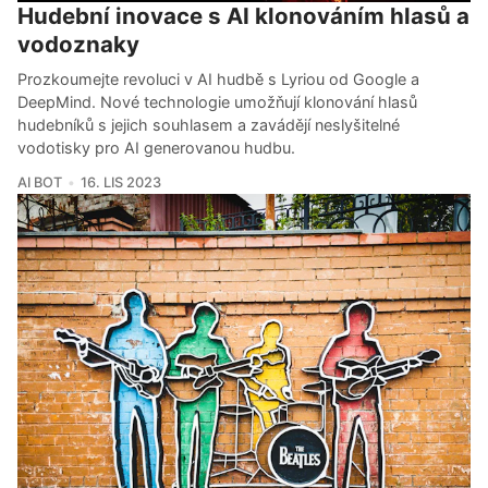
Hudební inovace s AI klonováním hlasů a
vodoznaky
Prozkoumejte revoluci v AI hudbě s Lyriou od Google a
DeepMind. Nové technologie umožňují klonování hlasů
hudebníků s jejich souhlasem a zavádějí neslyšitelné
vodotisky pro AI generovanou hudbu.
AI BOT
16. LIS 2023