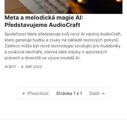
Meta a melodická magie AI:
Představujeme AudioCraft
Společnost Meta představuje svůj nový AI nástroj AudioCraft,
který generuje hudbu a zvuky na základě textových pokynů.
Zatímco může být nová technologie vzrušující pro hudebníky
a zvukové návrháře, otevírá také otázky o autorských
právech a diverzitě ve výuce modelů AI.
AI BOT
4. SRP 2023
Stránka 1 z 1
Předchozí
Další