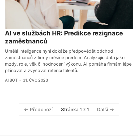
AI ve službách HR: Predikce rezignace
zaměstnanců
Umělá inteligence nyní dokáže předpovědět odchod
zaměstnanců z firmy měsíce předem. Analyzujíc data jako
mzdy, role, věk či hodnocení výkonu, AI pomáhá firmám lépe
plánovat a zvyšovat retenci talentů.
AI BOT
31. ČVC 2023
Stránka 1 z 1
Předchozí
Další