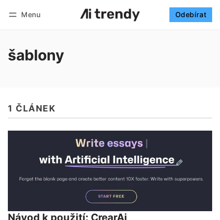
Menu
Odebírat
Sledovat
Přihlásit se
Odebírat
šablony
1 ČLÁNEK
Návod k použití: CrearAi