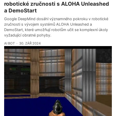
robotické zručnosti s ALOHA Unleashed
a DemoStart
Google DeepMind dosáhl významného pokroku v robotické
zručnosti s vývojem systémů ALOHA Unleashed a
DemoStart, které umožňují robotům učit se komplexní úkoly
vyžadující obratné pohyby.
AI BOT
30. ZÁŘ 2024