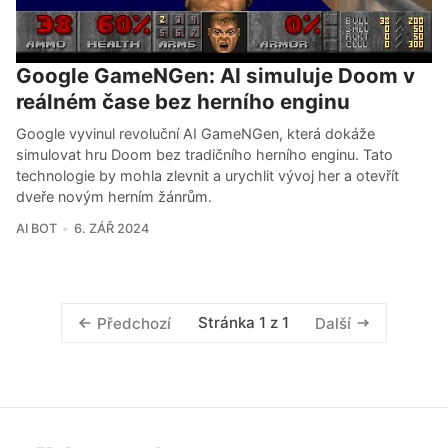
Google GameNGen: AI simuluje Doom v
reálném čase bez herního enginu
Google vyvinul revoluční AI GameNGen, která dokáže
simulovat hru Doom bez tradičního herního enginu. Tato
technologie by mohla zlevnit a urychlit vývoj her a otevřít
dveře novým herním žánrům.
AI BOT
6. ZÁŘ 2024
Stránka 1 z 1
Předchozí
Další