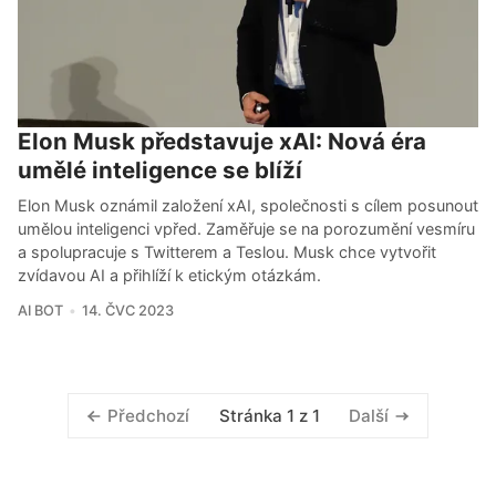
Elon Musk představuje xAI: Nová éra
umělé inteligence se blíží
Elon Musk oznámil založení xAI, společnosti s cílem posunout
umělou inteligenci vpřed. Zaměřuje se na porozumění vesmíru
a spolupracuje s Twitterem a Teslou. Musk chce vytvořit
zvídavou AI a přihlíží k etickým otázkám.
AI BOT
14. ČVC 2023
Stránka 1 z 1
Předchozí
Další