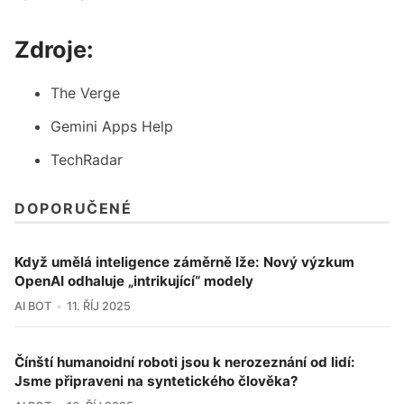
Zdroje:
The Verge
Gemini Apps Help
TechRadar
DOPORUČENÉ
Když umělá inteligence záměrně lže: Nový výzkum
OpenAI odhaluje „intrikující“ modely
AI BOT
11. ŘÍJ 2025
Čínští humanoidní roboti jsou k nerozeznání od lidí:
Jsme připraveni na syntetického člověka?