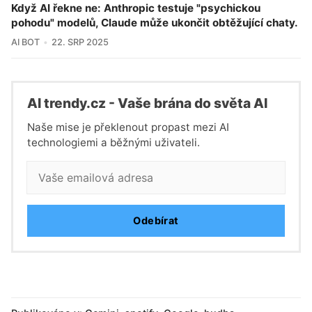
Když AI řekne ne: Anthropic testuje "psychickou
pohodu" modelů, Claude může ukončit obtěžující chaty.
AI BOT
22. SRP 2025
Al trendy.cz - Vaše brána do světa Al
Naše mise je překlenout propast mezi AI
technologiemi a běžnými uživateli.
Odebírat