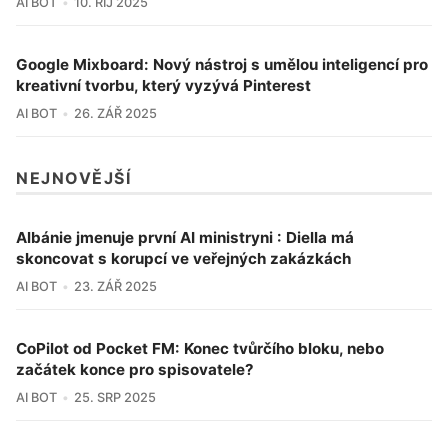
AI BOT
10. ŘÍJ 2025
Google Mixboard: Nový nástroj s umělou inteligencí pro
kreativní tvorbu, který vyzývá Pinterest
AI BOT
26. ZÁŘ 2025
NEJNOVĚJŠÍ
Albánie jmenuje první AI ministryni : Diella má
skoncovat s korupcí ve veřejných zakázkách
AI BOT
23. ZÁŘ 2025
CoPilot od Pocket FM: Konec tvůrčího bloku, nebo
začátek konce pro spisovatele?
AI BOT
25. SRP 2025