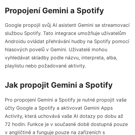
Spotify.
Propojení Gemini a Spotify
Uživatelé Androidu mohou pomocí hlasových 
povelů ovládat Spotify v Gemini.
Google propojil svůj AI asistent Gemini se streamovací
Propojení vyžaduje propojení účtů Google a 
službou Spotify. Tato integrace umožňuje uživatelům
Spotify a aktivaci Gemini Apps Activity.
Androidu ovládat přehrávání hudby na Spotify pomocí
Integrace je zatím omezená, neumožňuje např. 
hlasových povelů v Gemini. Uživatelé mohou
vytváření playlistů.
vyhledávat skladby podle názvu, interpreta, alba,
playlistu nebo požadované aktivity.
Funkce je dostupná pouze v angličtině.
Jak propojit Gemini a Spotify
Pro propojení Gemini a Spotify je nutné propojit vaše
účty Google a Spotify a aktivovat Gemini Apps
Activity, která uchovává vaše AI dotazy po dobu až
72 hodin. Funkce je v současné době dostupná pouze
v angličtině a funguje pouze na zařízeních s