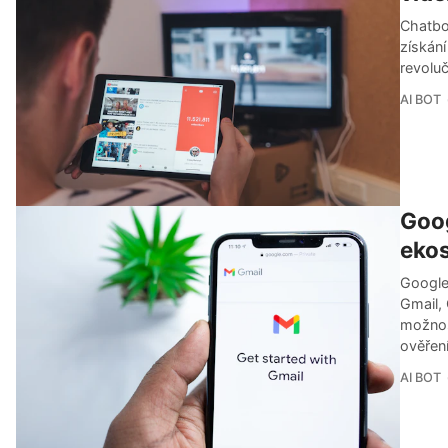
Chatbo
získání
revoluč
AI BOT
Goog
eko
Google 
Gmail, 
možnos
ověření
AI BOT