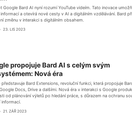
t Google Bard AI nyní rozumí YouTube videím. Tato inovace umožň
 informací a otevírá nové cesty v AI a digitálním vzdělávání. Bard př
ní změnu v interakci s digitálním obsahem.
23. LIS 2023
le propojuje Bard AI s celým svým
systémem: Nová éra
představuje Bard Extensions, revoluční funkci, která propojuje Bar
Google Docs, Drive a dalšími. Nová éra v interakci s Google produk
ti od plánování výletů po hledání práce, s důrazem na ochranu so
 informací.
21. ZÁŘ 2023