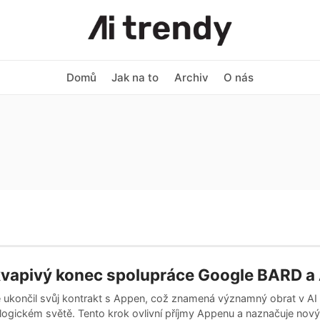
Domů
Jak na to
Archiv
O nás
kvapivý konec spolupráce Google BARD a
 ukončil svůj kontrakt s Appen, což znamená významný obrat v AI
logickém světě. Tento krok ovlivní příjmy Appenu a naznačuje nov