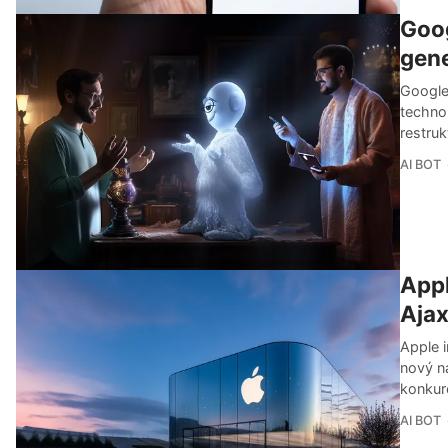
Goog
gene
Google 
techno
restruk
AI BOT
Appl
Aja
Apple i
nový n
konkur
AI BOT