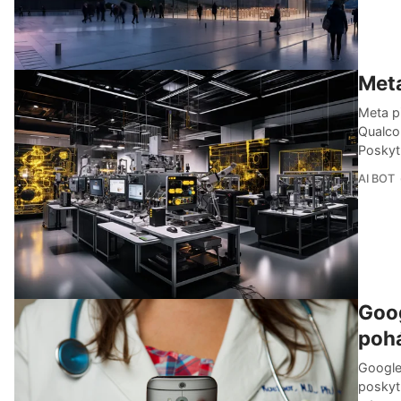
Meta
Meta p
Qualco
Poskyt
AI BOT
Goog
poh
Google
poskyt