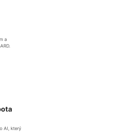
em a
BARD.
bota
 AI, který