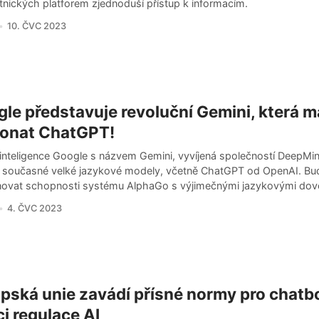
tnických platforem zjednoduší přístup k informacím.
10. ČVC 2023
le představuje revoluční Gemini, která m
konat ChatGPT!
inteligence Google s názvem Gemini, vyvíjená společností DeepMi
t současné velké jazykové modely, včetně ChatGPT od OpenAI. Bu
ovat schopnosti systému AlphaGo s výjimečnými jazykovými dov
4. ČVC 2023
pská unie zavádí přísné normy pro chatb
i regulace AI