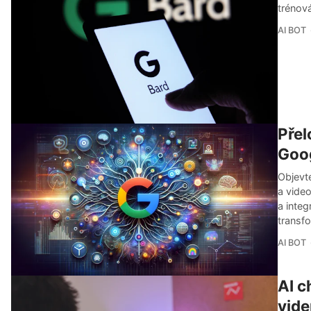
trénov
AI BOT
Přel
Goo
Objevte
a video
a integ
transf
AI BOT
AI c
vide