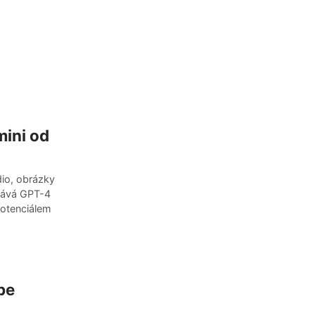
mini od
dio, obrázky
onává GPT-4
potenciálem
be