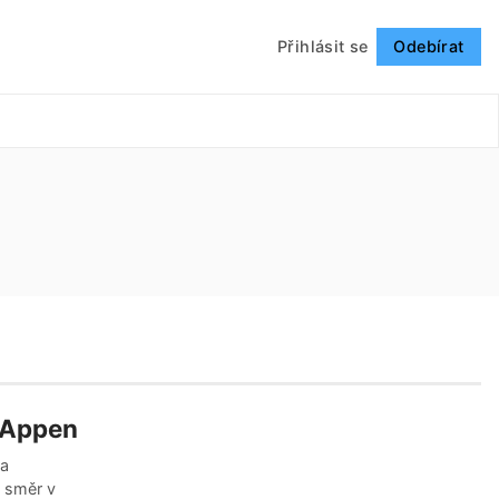
Přihlásit se
Odebírat
Sledovat
 Appen
 a
ý směr v