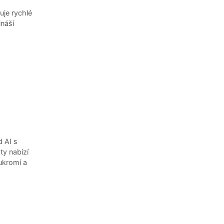
uje rychlé
ináší
d AI s
ty nabízí
ukromí a