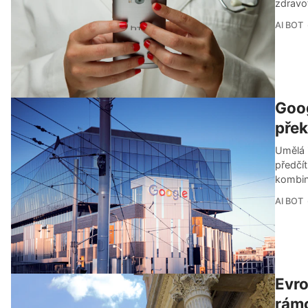
zdravo
AI BOT
Goog
pře
Umělá 
předčí
kombin
AI BOT
Evro
rámc