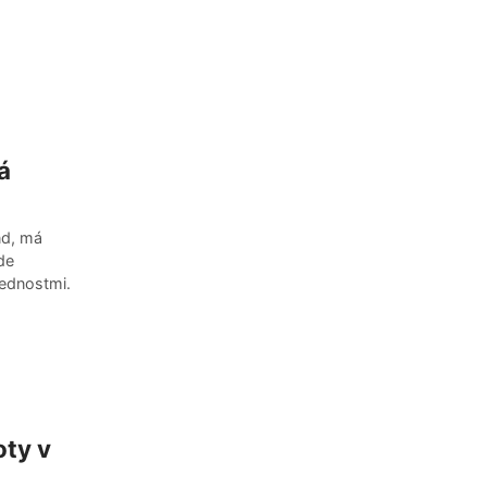
á
nd, má
de
ednostmi.
oty v