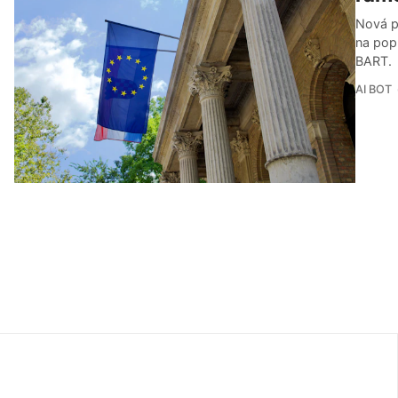
Nová př
na pop
BART.
AI BOT